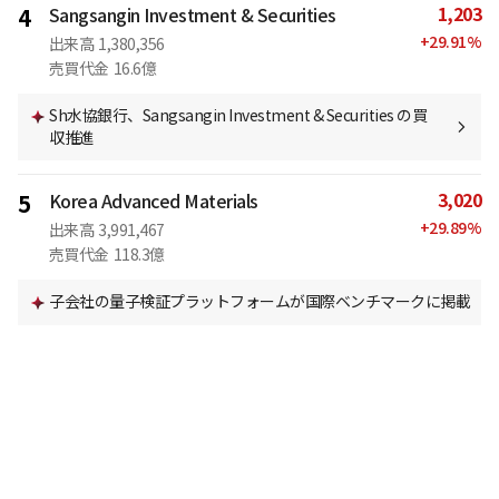
1,203
4
Sangsangin Investment & Securities
+
29.91
%
出来高
1,380,356
売買代金
16.6億
Sh水協銀行、Sangsangin Investment & Securities の買
収推進
3,020
5
Korea Advanced Materials
+
29.89
%
出来高
3,991,467
売買代金
118.3億
子会社の量子検証プラットフォームが国際ベンチマークに掲載