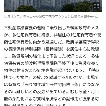
写真はソウルの南山から望む市内のマンション団地の景観/News1
不動産投機需要の遮断に乗り出した韓国政府のメス
が、多住宅保有者に続き、非居住の1住宅保有者や高
額住宅保有者に向かう見通しだ。政府は譲渡所得税
の長期保有特別控除（長特控除）を居住中心に改編
し、融資規制の強化まで予告した状況である。多住
宅保有者の譲渡所得税重課猶予終了後に急激な売り
物件の枯渇および価格高騰が起きないよう、「税の
挟まった物件」の放出を誘導する狙いだが、市場で
は有意な「売り物件増加→住宅価格下落」につなが
るのは難しいとの反応が出ている。むしろ全・月世
難の深刻化および賃料急騰などの副作用が強まる可
能性があるとの主張も提起される。