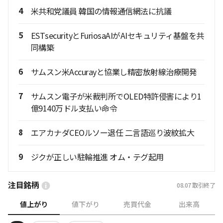
4
米共和党議員 韓国の情報通信網法に抗議
5
ESTsecurityとFuriosaAIがAIセキュリティ基盤を共
同構築
6
サムスン米Accurayと協業し精密放射線治療開発
7
サムスン電子が米裁判所でOLED特許侵害により1
億9140万ドル支払い命令
8
エアカナダCEOルソー退任 二言語巡り波紋拡大
9
ジクが正しい駐輪推進 オム・テグ起用
注目銘柄
08.07
取引終了
値上がり
値下がり
売買代金
出来高