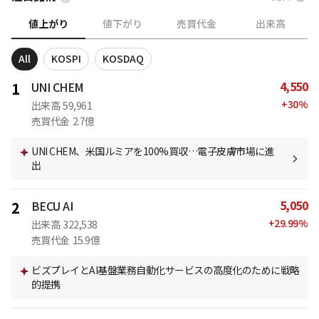
値上がり
値下がり
売買代金
出来高
All
KOSPI
KOSDAQ
4,550
1
UNI CHEM
+
30
%
出来高
59,961
売買代金
2.7億
UNI CHEM、米国ルミアを100%買収…電子皮膚市場に進
出
5,050
2
BECU AI
+
29.99
%
出来高
322,538
売買代金
15.9億
ビズプレイとAI基盤業務自動化サービスの高度化のために戦略
的提携