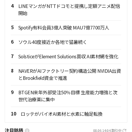
4
LINEマンガがNTTドコモと提携し定額アニメ配信
開始
5
Spotify有料会員3億人突破 MAU7億7700万人
6
ソウル40度接近か各地で猛暑続く
7
SolsticeがElement Solutions買収 AI素材網を強化
8
NAVERがAIファクトリー契約構造公開 NVIDIA出資
とBrookfield資金で推進
9
BTGEN来年外部受注50％目標 生産能力増強と次
世代治療薬に集中
10
ロッテがバイオAI素材と水素に軸足転換
注目銘柄
08.06 14:04
取引中