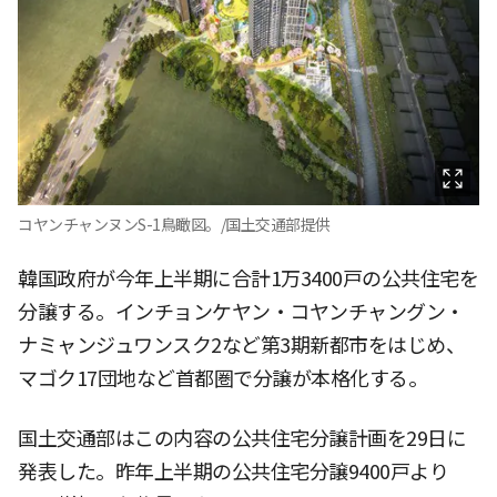
コヤンチャンヌンS-1鳥瞰図。/国土交通部提供
韓国政府が今年上半期に合計1万3400戸の公共住宅を
分譲する。インチョンケヤン・コヤンチャングン・
ナミャンジュワンスク2など第3期新都市をはじめ、
マゴク17団地など首都圏で分譲が本格化する。
国土交通部はこの内容の公共住宅分譲計画を29日に
発表した。昨年上半期の公共住宅分譲9400戸より