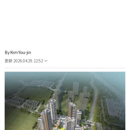
By
Kim You-jin
更新
2026.04.29. 12:52