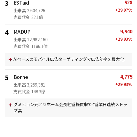
928
3
ESTaid
+
29.97
%
出来高
2,604,726
売買代金
22.1億
9,940
4
MADUP
+
29.93
%
出来高
12,982,160
売買代金
1186.1億
AIベースのモバイル広告ターゲティングで広告効率を最大化
4,775
5
Bonne
+
29.93
%
出来高
3,259,381
売買代金
148.3億
グミヒョン元アワホーム会長経営権買収で4営業日連続ストッ
プ高