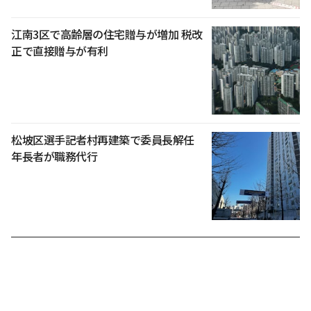
江南3区で高齢層の住宅贈与が増加 税改
正で直接贈与が有利
松坡区選手記者村再建築で委員長解任
年長者が職務代行