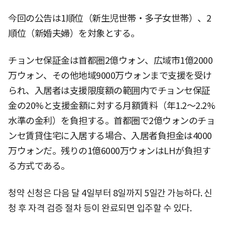
今回の公告は1順位（新生児世帯・多子女世帯）、2
順位（新婚夫婦）を対象とする。
チョンセ保証金は首都圏2億ウォン、広域市1億2000
万ウォン、その他地域9000万ウォンまで支援を受け
られ、入居者は支援限度額の範囲内でチョンセ保証
金の20%と支援金額に対する月額賃料（年1.2〜2.2%
水準の金利）を負担する。首都圏で2億ウォンのチョ
ンセ賃貸住宅に入居する場合、入居者負担金は4000
万ウォンだ。残りの1億6000万ウォンはLHが負担す
る方式である。
청약 신청은 다음 달 4일부터 8일까지 5일간 가능하다. 신
청 후 자격 검증 절차 등이 완료되면 입주할 수 있다.