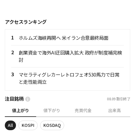
アクセスランキング
1
ホルムズ海峡再開へ 米イラン合意最終局面
2
創業資金で海外AI迂回購入拡大 政府が制度補完検
討
3
マセラティグレカーレトロフェオ530馬力で日常
と走性能両立
注目銘柄
08.09
取引終了
値上がり
値下がり
売買代金
出来高
All
KOSPI
KOSDAQ