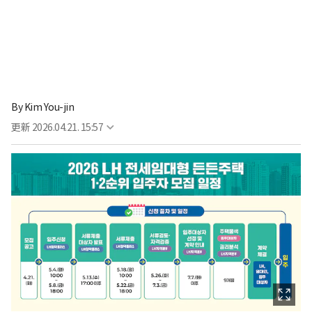
By
Kim You-jin
更新
2026.04.21. 15:57