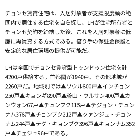
チョンセ賃貸住宅は、入居対象者が支援限度額の範
囲内で居住する住宅を自ら探し、LHが住宅所有者と
チョンセ契約を締結した後、これを入居対象者に低
廉に再賃貸する方式である。借り手の保証金保護と
安定的な居住環境の提供が可能だ。
LHは全国でチョンセ賃貸型トゥンドゥン住宅を計
4200戸供給する。首都圏が1940戸、その他地域が
2260戸だ。地域別では▲ソウル800戸▲インチョン
250戸▲キョンギ890戸▲釜山・ウルサン400戸▲カ
ンウォン67戸▲チュンブク115戸▲テジョン・チュン
ナム378戸▲チョンブク212戸▲クァンジュ・チョン
ナム244戸▲テグ・キョンブク396戸▲キョンナム352
戸▲チェジュ96戸である。