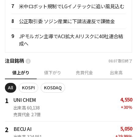
7
米中ロボット規制でLGイノテックに追い風見込む
8
公正取引委 ソジン産業に下請法違反で課徴金
9
JPモルガン主導でACI拡大 AIリスクに40社連合結
成へ
注目銘柄
08.07
取引終了
値上がり
値下がり
売買代金
出来高
All
KOSPI
KOSDAQ
4,550
1
UNI CHEM
+
30
%
出来高
60,138
売買代金
2.7億
5,050
2
BECU AI
+
29.99
%
出来高
324,951