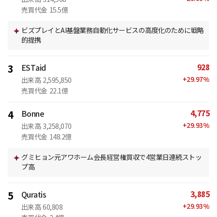
売買代金
15.5億
ビズプレイとAI基盤業務自動化サービスの高度化のために戦略
的提携
928
3
ESTaid
+
29.97
%
出来高
2,595,850
売買代金
22.1億
4,775
4
Bonne
+
29.93
%
出来高
3,258,070
売買代金
148.2億
グミヒョン元アワホーム会長経営権買収で4営業日連続ストッ
プ高
3,885
5
Quratis
+
29.93
%
出来高
60,808