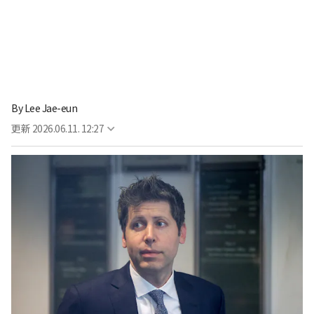
By
Lee Jae-eun
更新
2026.06.11. 12:27