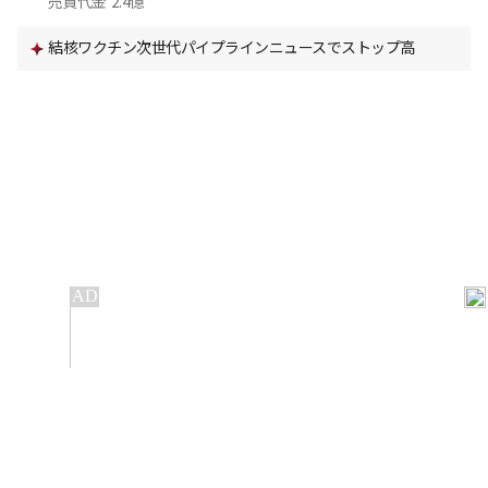
売買代金
2.4億
結核ワクチン次世代パイプラインニュースでストップ高
IT
金融
不動産
産業
流通・小売
政治・社会
国際
科学
エンタメ
スポーツ
※ 本サービスでは、