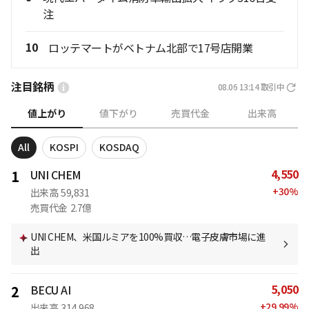
注
10
ロッテマートがベトナム北部で17号店開業
注目銘柄
08.06 13:14
取引中
値上がり
値下がり
売買代金
出来高
All
KOSPI
KOSDAQ
4,550
1
UNI CHEM
+
30
%
出来高
59,831
売買代金
2.7億
UNI CHEM、米国ルミアを100%買収…電子皮膚市場に進
出
5,050
2
BECU AI
+
29.99
%
出来高
314,968