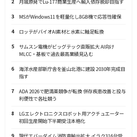
2
月城原発でLu-177商業生産へ輸入依存脱却目指す
3
MSがWindows11を軽量化し8GB機で応答性確保
4
ロッテがバイオAI素材と水素に軸足転換
5
サムスン電機がビッグテック直販拡大 AI向け
MLCC・基板で過去最高業績見込む
6
海洋水産部新庁舎を釜山北港に建設 2030年完成目
指す
7
ADA 2026で肥満薬競争が転換 併存疾患改善と投与
利便性で各社競う
8
LGエレクトロニクスロボット用アクチュエーター
初回生産開始下半期受注本格化
9
現代エバーダイム消防車輸出拡大 イラク316台受