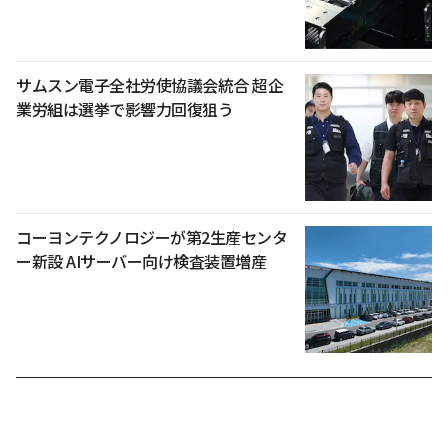
サムスン電子全社労使協議会統合 超企
業労組は選挙で影響力回復狙う
コーヨンテクノロジーが第2生産センタ
ー新設 AIサーバー向け検査装置増産