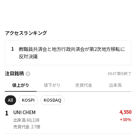
アクセスランキング
1
教職員共済会と地方行政共済会が第2次地方移転に
反対決議
注目銘柄
08.07
取引終了
値上がり
値下がり
売買代金
出来高
All
KOSPI
KOSDAQ
4,550
1
UNI CHEM
+
30
%
出来高
60,138
売買代金
2.7億