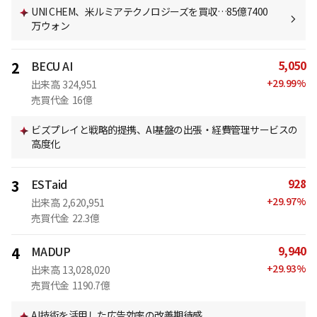
UNI CHEM、米ルミアテクノロジーズを買収…85億7400
万ウォン
5,050
2
BECU AI
+
29.99
%
出来高
324,951
売買代金
16億
ビズプレイと戦略的提携、AI基盤の出張・経費管理サービスの
高度化
928
3
ESTaid
+
29.97
%
出来高
2,620,951
売買代金
22.3億
9,940
4
MADUP
+
29.93
%
出来高
13,028,020
売買代金
1190.7億
AI技術を活用した広告効率の改善期待感