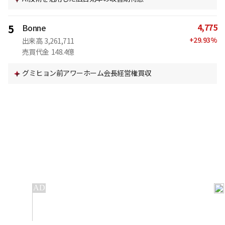
4,775
5
Bonne
+
29.93
%
出来高
3,261,711
売買代金
148.4億
グミヒョン前アワーホーム会長経営権買収
IT
金融
不動産
産業
流通・小売
政治・社会