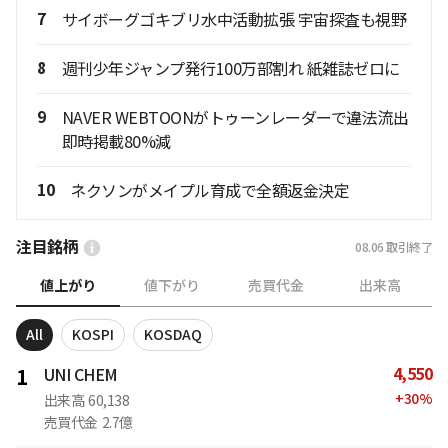
7
サイボーグゴキブリ水中活動拡張 宇宙探査も視野
8
週刊少年ジャンプ発行100万部割れ 紙雑誌ゼロに
9
NAVER WEBTOONがトゥーンレーダーで違法流出
即時掲載80%減
10
ネクソンがメイプル育成で全額返金決定
注目銘柄
08.06
取引終了
値上がり
値下がり
売買代金
出来高
All
KOSPI
KOSDAQ
4,550
1
UNI CHEM
+
30
%
出来高
60,138
売買代金
2.7億