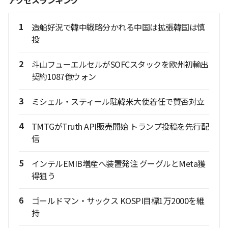
アクセスランキング
1
造船好況で韓中戦略分かれる中国は拡張韓国は慎
投
2
斗山フューエルセルがSOFCスタックを欧州初輸出
契約1087億ウォン
3
ミシェル・スティール駐韓米大使着任で賛否対立
4
TMTGがTruth API販売開始 トランプ投稿を先行配
信
5
インテルEMIB増産へ装置発注 グーグルとMeta獲
得狙う
6
ゴールドマン・サックス KOSPI目標1万2000を維
持