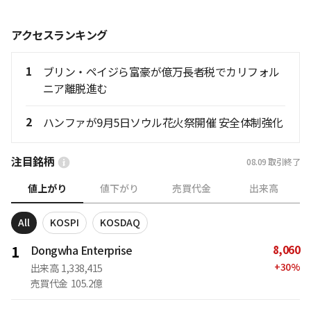
アクセスランキング
1
ブリン・ペイジら富豪が億万長者税でカリフォル
ニア離脱進む
2
ハンファが9月5日ソウル花火祭開催 安全体制強化
注目銘柄
08.09
取引終了
値上がり
値下がり
売買代金
出来高
All
KOSPI
KOSDAQ
8,060
1
Dongwha Enterprise
+
30
%
出来高
1,338,415
売買代金
105.2億