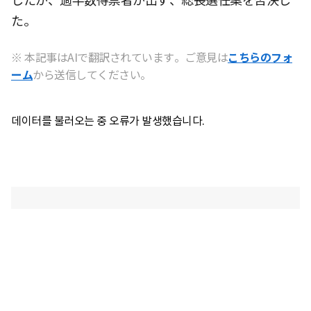
したが、過半数得票者が出ず、総長選任案を否決し
た。
※ 本記事はAIで翻訳されています。ご意見は
こちらのフォ
ーム
から送信してください。
데이터를 불러오는 중 오류가 발생했습니다.