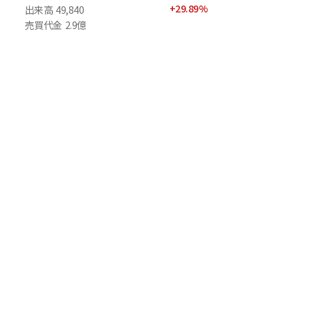
+
29.89
%
出来高
49,840
売買代金
2.9億