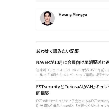
Hwang Min-gyu
あわせて読みたい記事
NAVERが10月に会員向け早朝配送と
崔秀姸（チェ・スヨン）NAVER代表は7日午前
ールで「10月からメンバーシップ専用の返品センタ
ESTsecurityとFuriosaAIがAIセ
同構築
ESTsoftのセキュリティ子会社であるESTsecur
I）半導体企業FuriosaAIと「次世代K-AIセキ