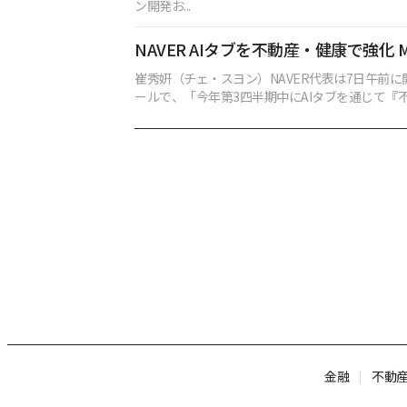
ン開発お...
NAVER AIタブを不動産・健康で強化 M
崔秀姸（チェ・スヨン）NAVER代表は7日午前
ールで、「今年第3四半期中にAIタブを通じて『不動
金融
不動