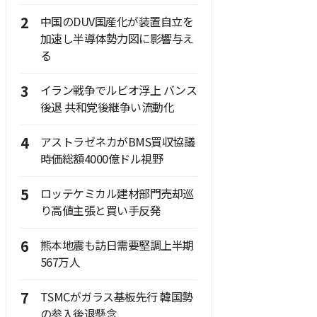
2
中国のDUV国産化が装置自立を
加速し半導体勢力図に影響与え
る
3
イラン戦争でルビオ浮上 バンス
後退 共和党後継争い流動化
4
アストラゼネカがBMS買収協議
時価総額4000億ドル視野
5
ロッテケミカル建材部門売却巡
り高値主張と買い手反発
6
熊本地震も訪日需要堅調上半期
567万人
7
TSMCがガラス基板先行 韓国勢
の参入後退懸念