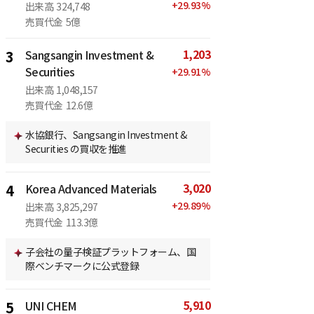
+
29.93
%
出来高
324,748
売買代金
5億
1,203
3
Sangsangin Investment &
Securities
+
29.91
%
出来高
1,048,157
売買代金
12.6億
水協銀行、Sangsangin Investment &
Securities の買収を推進
3,020
4
Korea Advanced Materials
+
29.89
%
出来高
3,825,297
売買代金
113.3億
子会社の量子検証プラットフォーム、国
際ベンチマークに公式登録
5,910
5
UNI CHEM