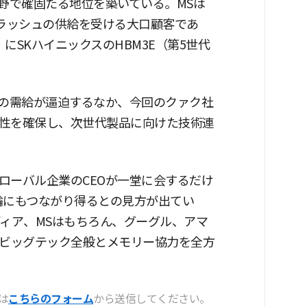
野で確固たる地位を築いている。MSは
Dフラッシュの供給を受ける大口顧客であ
」にSKハイニックスのHBM3E（第5世代
ーの需給が逼迫するなか、今回のクァク社
性を確保し、次世代製品に向けた技術連
ローバル企業のCEOが一堂に会するだけ
論にもつながり得るとの見方が出てい
ディア、MSはもちろん、グーグル、アマ
要ビッグテック全般とメモリー協力を全方
は
こちらのフォーム
から送信してください。