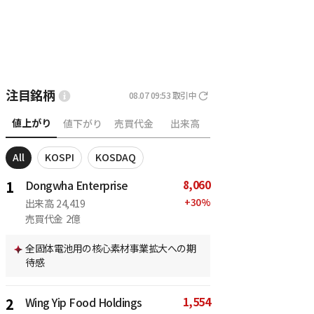
注目銘柄
08.07 09:53
取引中
値上がり
値下がり
売買代金
出来高
All
KOSPI
KOSDAQ
8,060
1
Dongwha Enterprise
+
30
%
出来高
24,419
売買代金
2億
全固体電池用の核心素材事業拡大への期
待感
1,554
2
Wing Yip Food Holdings