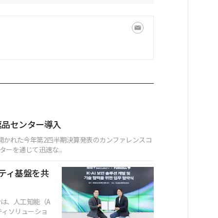
返品センター導入
に開かれた今年第2四半期決算発表のカンファレンスコ
ーを通じて迅速な...
キュリティ基盤を共
ityは、人工知能（A
ュリティソリューショ