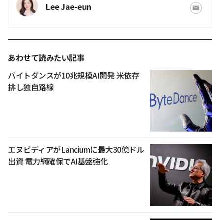
Lee Jae-eun
あわせて読みたい記事
バイトダンスが10兆規模AI開発 米依存
排し独自路線
エヌビディアがLanciumに最大30億ドル
出資 電力網確保でAI基盤強化