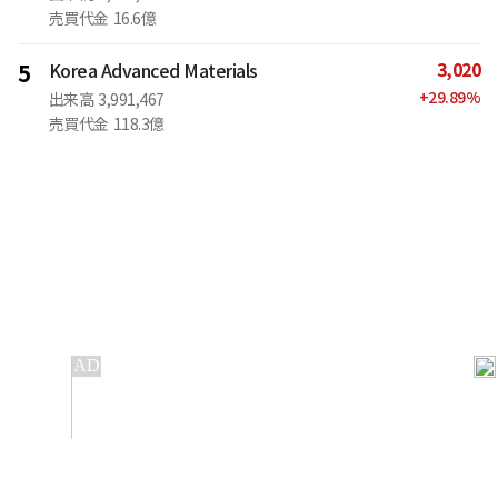
売買代金
16.6億
3,020
5
Korea Advanced Materials
+
29.89
%
出来高
3,991,467
売買代金
118.3億
IT
金融
不動産
産業
流通・小売
政治・社会
国際
科学
エンタメ
スポーツ