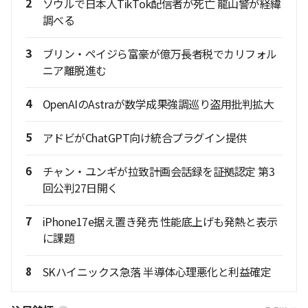
2
ソウルで日本人TikTok配信者が死亡 龍山警が経緯
調べる
3
ブリン・ペイジら富豪が億万長者税でカリフォル
ニア離脱進む
4
OpenAIのAstraが数学成果強調巡り盗用批判拡大
5
アドビがChatGPT向け統合プラグイン提供
6
チャン・ユンギが拉致計画会話録を証拠認定 第3
回公判27日開く
7
iPhone17e据え置き発売 性能底上げも発熱と表示
に課題
8
SKハイニックス急落 半導体心理悪化と利益確定