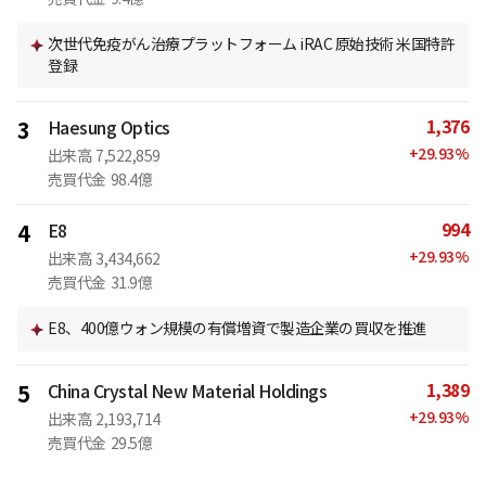
次世代免疫がん治療プラットフォーム iRAC 原始技術 米国特許
登録
1,376
3
Haesung Optics
+
29.93
%
出来高
7,522,859
売買代金
98.4億
994
4
E8
+
29.93
%
出来高
3,434,662
売買代金
31.9億
E8、400億ウォン規模の有償増資で製造企業の買収を推進
1,389
5
China Crystal New Material Holdings
+
29.93
%
出来高
2,193,714
売買代金
29.5億