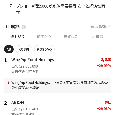
7
プジョー新型5008が家族需要獲得 安全と経済性両
立
注目銘柄
08.10
取引終了
値上がり
値下がり
売買代金
出来高
All
KOSPI
KOSDAQ
2,020
1
Wing Yip Food Holdings
+
29.99
%
出来高
7,083,898
売買代金
127.5億
Wing Yip Food Holdings、中国の国有企業と食肉加工製品の委
託生産契約を締結
841
2
ABION
+
29.98
%
出来高
1,158,469
売買代金
9.4億