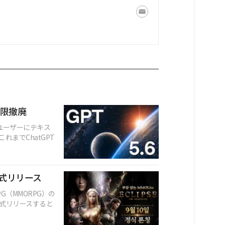
制限撤廃
料ユーザーにテキス
までChatGPT
正式リリース
（MMORPG）の
日に正式リリースすると