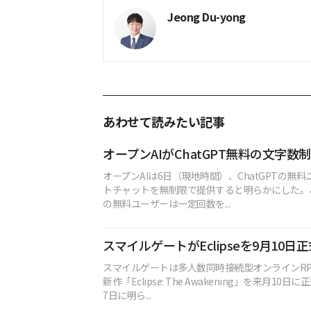
Jeong Du-yong
あわせて読みたい記事
オープンAIがChatGPT無料の文字数
オープンAIは6日（現地時間）、ChatGPTの無
トチャットを無制限で提供すると明らかにした。これ
の無料ユーザーは一定回数を...
スマイルゲートがEclipseを9月10日
スマイルゲートは多人数同時接続型オンラインRPG
新作「Eclipse: The Awakening」を来月10
7日に明ら...