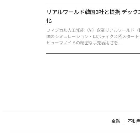
リアルワールド韓国3社と提携 デック
化
フィジカル人工知能（AI）企業リアルワールド（R
国のシミュレーション・ロボティクス系スタート
ヒューマノイドの精密な手先器用さを...
金融
不動