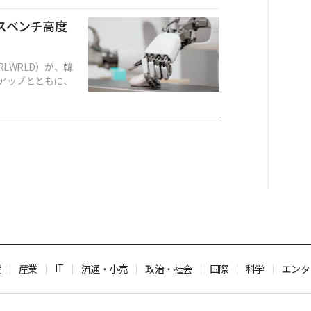
スベンチ高度
LWRLD）が、韓
アップとともに、
IT
産
産業
流通・小売
政治・社会
国際
科学
エンタ