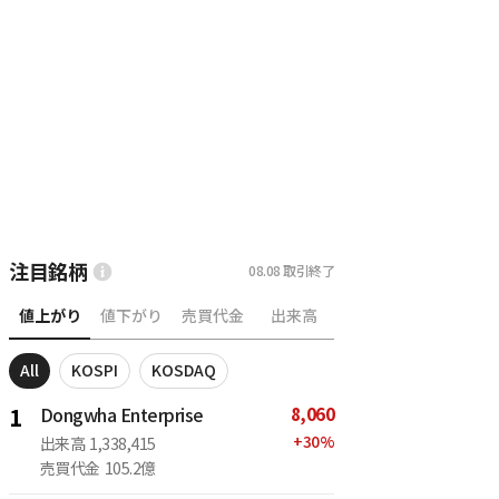
注目銘柄
08.08
取引終了
値上がり
値下がり
売買代金
出来高
All
KOSPI
KOSDAQ
8,060
1
Dongwha Enterprise
+
30
%
出来高
1,338,415
売買代金
105.2億