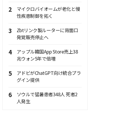
2
マイクロバイオームが老化と慢
性疾患制御を拓く
3
Zbtリンク製ルーターに背面口
発覚販売停止へ
4
アップル韓国App Store売上38
兆ウォン5年で倍増
5
アドビがChatGPT向け統合プラ
グイン提供
6
ソウルで猛暑患者348人 死者2
人発生