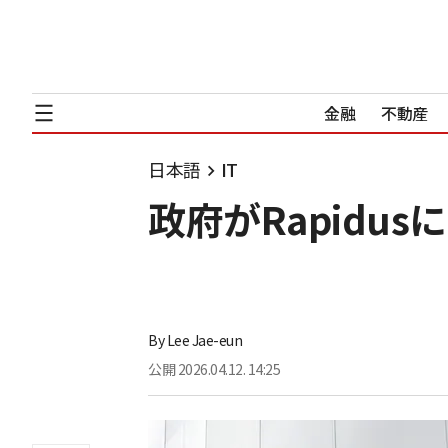
金融
不動産
日本語
IT
政府がRapidu
By
Lee Jae-eun
公開
2026.04.12. 14:25