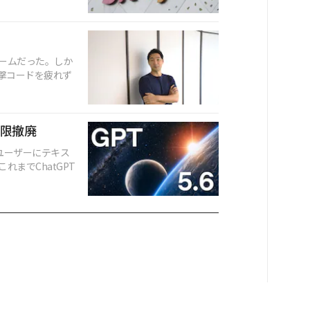
ームだった。しか
撃コードを疲れず
制限撤廃
料ユーザーにテキス
までChatGPT