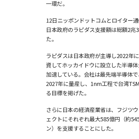
一環だ。
12日ニッポンドットコムとロイター
日本政府のラピダス支援額は総額2兆35
た。
ラピダスは日本政府が主導し2022年
資してホッカイドウに設立した半導体
加速している。会社は最先端半導体であ
2027年に量産し、1nm工程で台湾T
る目標を掲げた。
さらに日本の経済産業省は、フジツウ
ェクトにそれぞれ最大585億円（約545
ン）を支援することにした。