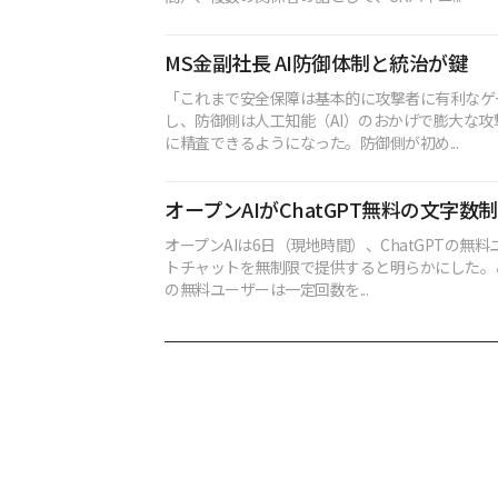
MS金副社長 AI防御体制と統治が鍵
「これまで安全保障は基本的に攻撃者に有利なゲ
し、防御側は人工知能（AI）のおかげで膨大な攻
に精査できるようになった。防御側が初め...
オープンAIがChatGPT無料の文字数
オープンAIは6日（現地時間）、ChatGPTの無
トチャットを無制限で提供すると明らかにした。これ
の無料ユーザーは一定回数を...