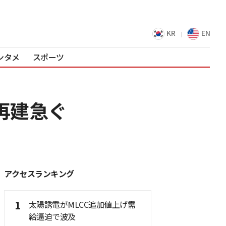
KR
EN
ンタメ
スポーツ
体再建急ぐ
アクセスランキング
1
太陽誘電がMLCC追加値上げ需
給逼迫で波及