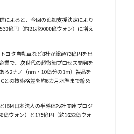
通信によると、今回の追加支援決定により
30億円（約21兆9000億ウォン）に増え
にトヨタ自動車など8社が総額73億円を出
企業で、次世代の超微細プロセス開発を
る2ナノ（nm・10億分の1m）製品を
SMCとの技術格差を約6カ月水準まで縮め
とIBM日本法人の半導体設計関連プロジ
6億ウォン）と175億円（約1632億ウォ