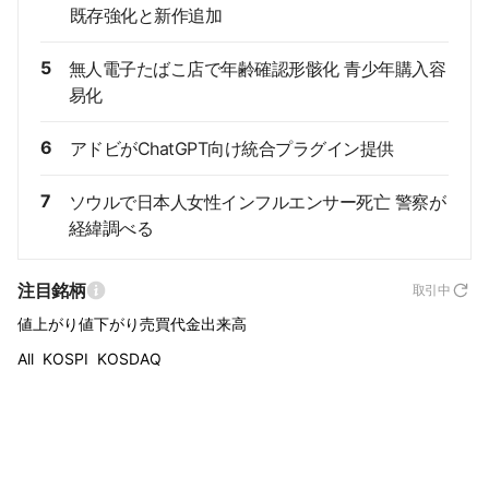
既存強化と新作追加
5
無人電子たばこ店で年齢確認形骸化 青少年購入容
易化
6
アドビがChatGPT向け統合プラグイン提供
7
ソウルで日本人女性インフルエンサー死亡 警察が
経緯調べる
注目銘柄
取引中
値上がり
値下がり
売買代金
出来高
All
KOSPI
KOSDAQ