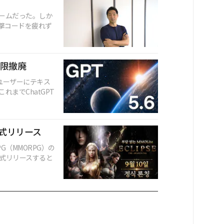
ームだった。しか
撃コードを疲れず
制限撤廃
料ユーザーにテキス
までChatGPT
正式リリース
（MMORPG）の
日に正式リリースすると