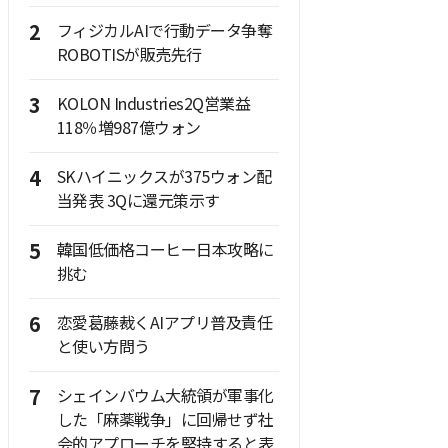
2
フィジカルAIで行動データ争奪
ROBOTISが販売先行
3
KOLON Industries2Q営業益
118％増987億ウォン
4
SKハイニックスが375ウォン配
当発表 3Qに還元策示す
5
韓国低価格コーヒー日本攻略に
挑む
6
恋愛葛藤裁くAIアプリ普及責任
と使い方問う
7
シェインバウム大統領が軍事化
した「麻薬戦争」に回帰せず社
会的アプローチを堅持すると表