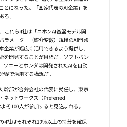
ことになった。「国家代表のAI企業」を
ある。
、これら4社は「ニホンAI基盤モデル開
パラメーター（媒介変数）規模のAI開発
日本企業が幅広く活用できるよう提供し、
技術を開発することが目標だ。ソフトバン
い、ソニーとホンダは開発されたAIを自動
分野で活用する構想だ。
いた幹部が合弁会社の代表に就任し、東京
ットワークス（Preferred
者およそ100人が参加すると見込まれる。
の4社はそれぞれ10％以上の持分を確保