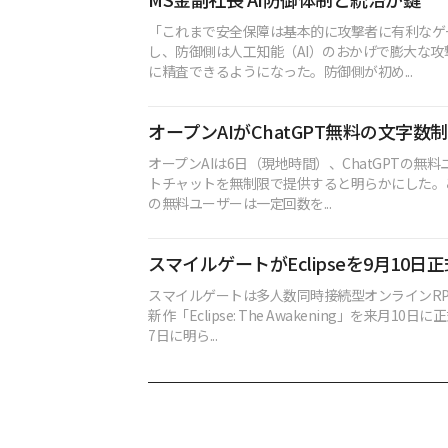
MS金副社長 AI防御体制と統治が鍵
「これまで安全保障は基本的に攻撃者に有利なゲ
し、防御側は人工知能（AI）のおかげで膨大な攻
に精査できるようになった。防御側が初め...
オープンAIがChatGPT無料の文字数
オープンAIは6日（現地時間）、ChatGPTの無
トチャットを無制限で提供すると明らかにした。これ
の無料ユーザーは一定回数を...
スマイルゲートがEclipseを9月10日
スマイルゲートは多人数同時接続型オンラインRPG
新作「Eclipse: The Awakening」を来月10
7日に明ら...