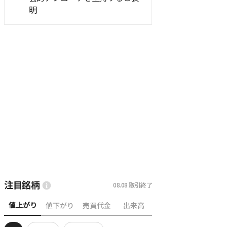
明
注目銘柄
08.08
取引終了
値上がり
値下がり
売買代金
出来高