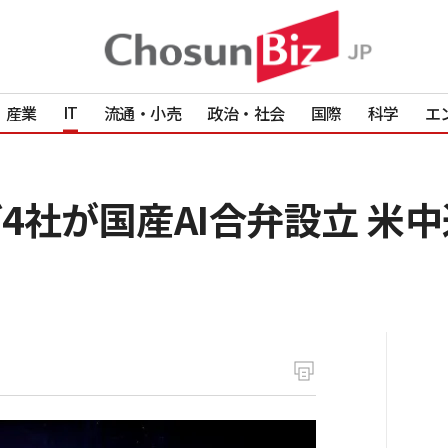
IT
産業
流通・小売
政治・社会
国際
科学
エ
4社が国産AI合弁設立 米