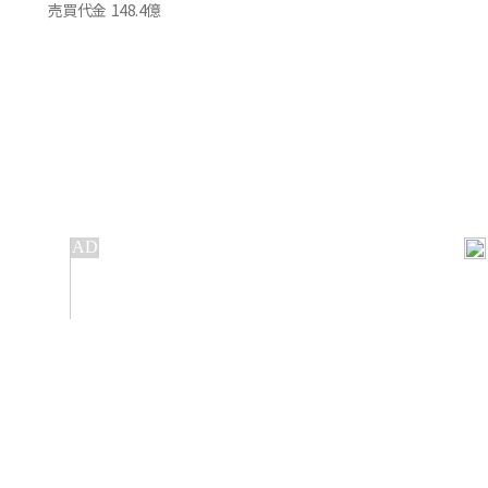
売買代金
148.4億
IT
金融
不動産
産業
流通・小売
政治・社会
国際
科学
エンタメ
スポーツ
※ 本サービスでは、
の機械翻訳ツールを使用しています