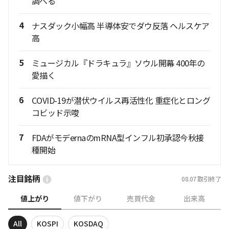
調べる
4
ナスダック小幅高 半導体安でダウ反落 ヘルスケア
高
5
ミュージカル『ドラキュラ』ソウル開幕 400年の
愛描く
6
COVID-19が潜伏ウイルス再活性化 重症化とロング
コビッド示唆
7
FDAがモデernaのmRNA型インフル初承認今秋接
種開始
注目銘柄
08.07
取引終了
値上がり
値下がり
売買代金
出来高
All
KOSPI
KOSDAQ