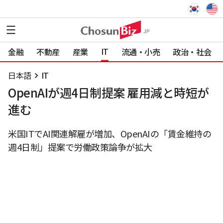
IT
金融
不動産
産業
流通・小売
政治・社会
日本語
IT
OpenAIが週4日制提案 雇用減と時短が
進む
米国ITでAI関連解雇が増加、OpenAIの「賃金維持の
週4日制」提案で労働政策論争が拡大