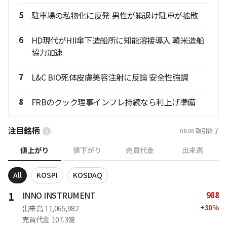
5
駐車場の私物化に反発 男性が箱退け駐車が拡散
6
HD現代がHII傘下造船所に知能溶接導入 韓米造船
協力加速
7
L&C BIO死体皮膚美容注射に反論 安全性強調
8
FRBのクック理事インフレ持続なら利上げ準備
注目銘柄
08.06
取引終了
値上がり
値下がり
売買代金
出来高
All
KOSPI
KOSDAQ
988
1
INNO INSTRUMENT
+
30
%
出来高
11,065,982
売買代金
107.3億