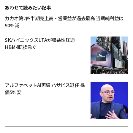
あわせて読みたい記事
カカオ第2四半期売上高・営業益が過去最高 当期純利益は
90％減
SKハイニックスLTAが収益性圧迫
HBM4転換急ぐ
アルファベットAI再編 ハサビス退任 株
価5％安