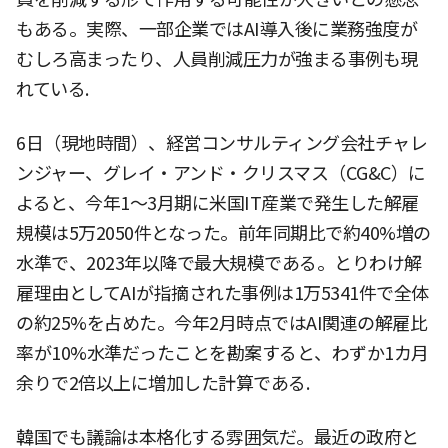
もある。実際、一部企業ではAI導入後に業務強度が
むしろ高まったり、人員削減圧力が強まる事例も現
れている.
6日（現地時間）、経営コンサルティング会社チャレ
ンジャー、グレイ・アンド・クリスマス（CG&C）に
よると、今年1〜3月期に米国IT産業で発生した解雇
規模は5万2050件となった。前年同期比で約40%増の
水準で、2023年以降で最大規模である。とりわけ解
雇理由としてAIが指摘された事例は1万5341件で全体
の約25%を占めた。今年2月時点ではAI関連の解雇比
率が10%水準だったことを勘案すると、わずか1カ月
余りで2倍以上に増加した計算である.
韓国でも議論は本格化する雰囲気だ。最近の政府と