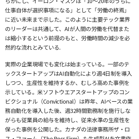
らかにし、イーロン・マスクは「10〜20年のうちに
仕事自体が選択事項になる」として「労働の終焉」
に近い未来まで示した。このように主要テック業界
のリーダーは共通して、AIが人間の労働を代替また
は縮小するという前提のもと、労働時間の減少を必
然的な流れとみている.
実際の企業現場でも変化は始まっている。一部のテ
ックスタートアップはAI自動化により週4日制を導入
しつつ、生産性を維持するか、むしろ高めた事例を
示している。米ソフトウエアスタートアップのコン
ビクショナル（Convictional）は昨年、AIベースの業
務自動化を導入した後、週32時間勤務制を施行しな
がらも従業員の給与を維持し、従来水準の生産性を
保った事例を公開した。カナダの法律事務所ザ・ロ
ス・ファーム（The Ross Firm）も生成型AIを文書作