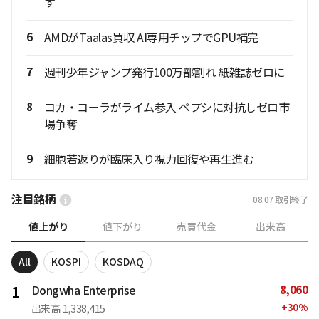
す
6
AMDがTaalas買収 AI専用チップでGPU補完
7
週刊少年ジャンプ発行100万部割れ 紙雑誌ゼロに
8
コカ・コーラがライム参入 ペプシに対抗しゼロ市
場争奪
9
細胞若返りが臨床入り視力回復や再生進む
注目銘柄
08.07
取引終了
値上がり
値下がり
売買代金
出来高
All
KOSPI
KOSDAQ
8,060
1
Dongwha Enterprise
+
30
%
出来高
1,338,415