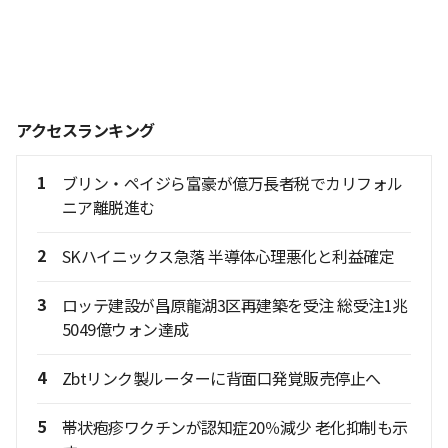
アクセスランキング
1
ブリン・ペイジら富豪が億万長者税でカリフォル
ニア離脱進む
2
SKハイニックス急落 半導体心理悪化と利益確定
3
ロッテ建設が昌原龍湖3区再建築を受注 総受注1兆
5049億ウォン達成
4
Zbtリンク製ルーターに背面口発覚販売停止へ
5
帯状疱疹ワクチンが認知症20％減少 老化抑制も示