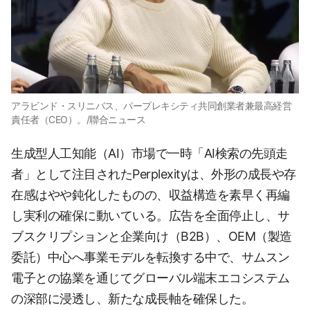
アラビンド・スリニバス、パープレキシティ共同創業者兼最高経営
責任者（CEO）。/聯合ニュース
生成型人工知能（AI）市場で一時「AI検索の先頭走
者」として注目されたPerplexityは、外形の成長や存
在感はやや鈍化したものの、収益構造を素早く再編
し実利の確保に動いている。広告を全面停止し、サ
ブスクリプションと企業向け（B2B）、OEM（製造
委託）中心へ事業モデルを転換する中で、サムスン
電子との協業を通じてグローバル端末エコシステム
の深部に浸透し、新たな成長軸を確保した。