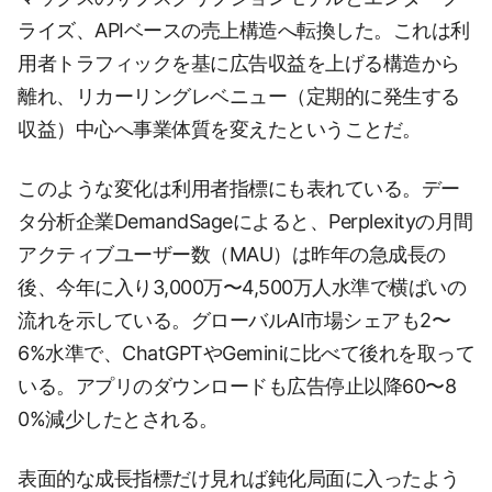
ライズ、APIベースの売上構造へ転換した。これは利
用者トラフィックを基に広告収益を上げる構造から
離れ、リカーリングレベニュー（定期的に発生する
収益）中心へ事業体質を変えたということだ。
このような変化は利用者指標にも表れている。デー
タ分析企業DemandSageによると、Perplexityの月間
アクティブユーザー数（MAU）は昨年の急成長の
後、今年に入り3,000万〜4,500万人水準で横ばいの
流れを示している。グローバルAI市場シェアも2〜
6%水準で、ChatGPTやGeminiに比べて後れを取って
いる。アプリのダウンロードも広告停止以降60〜8
0%減少したとされる。
表面的な成長指標だけ見れば鈍化局面に入ったよう