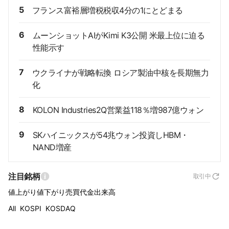
5
フランス富裕層増税税収4分の1にとどまる
6
ムーンショットAIがKimi K3公開 米最上位に迫る
性能示す
7
ウクライナが戦略転換 ロシア製油中核を長期無力
化
8
KOLON Industries2Q営業益118％増987億ウォン
9
SKハイニックスが54兆ウォン投資しHBM・
NAND増産
注目銘柄
取引中
値上がり
値下がり
売買代金
出来高
All
KOSPI
KOSDAQ