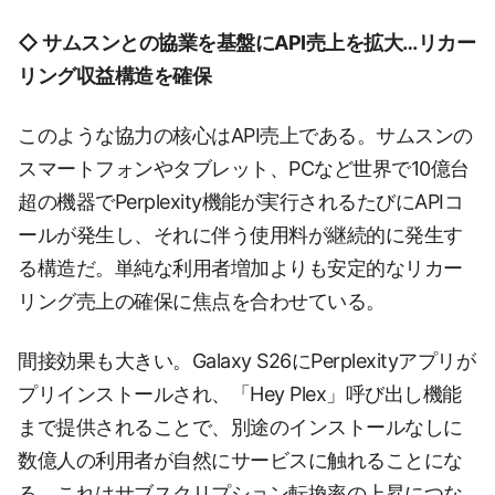
◇ サムスンとの協業を基盤にAPI売上を拡大…リカー
リング収益構造を確保
このような協力の核心はAPI売上である。サムスンの
スマートフォンやタブレット、PCなど世界で10億台
超の機器でPerplexity機能が実行されるたびにAPIコ
ールが発生し、それに伴う使用料が継続的に発生す
る構造だ。単純な利用者増加よりも安定的なリカー
リング売上の確保に焦点を合わせている。
間接効果も大きい。Galaxy S26にPerplexityアプリが
プリインストールされ、「Hey Plex」呼び出し機能
まで提供されることで、別途のインストールなしに
数億人の利用者が自然にサービスに触れることにな
る。これはサブスクリプション転換率の上昇につな