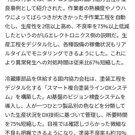
良事例として紹介された。作業者の熟練度やノウハ
ウによってばらつきが大きかった手作業工程を自動
化し、生産性を2倍以上高め、不良率を75%以上低減
したというのがLGエレクトロニクス側の説明だ。生
産工程をデジタル化し、各種設備の稼働状況もリア
ルタイムでモニタリングできるようにした。これに
より異常発生への対処時間は従来比67%短縮した。
冷蔵庫部品を供給する国内協力会社は、塗装工程を
デジタル化する「スマート複合塗装ラインDXシステ
ム」を構築した。AI基盤のビジョン検査システムを
導入し、人が一つひとつ製品別の色などを分類して
いた生産状況をDX技術に基づいて管理し、所要時間
を75%短縮した。目視では確認しづらかった微細な
不良も把握できるようになり、塗装不良率も約70%