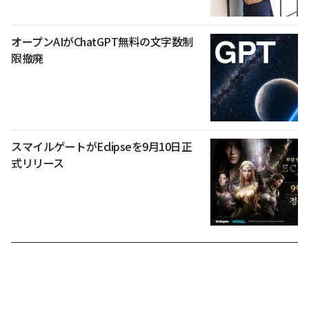
オープンAIがChatGPT無料の文字数制
限撤廃
スマイルゲートがEclipseを9月10日正
式リリース