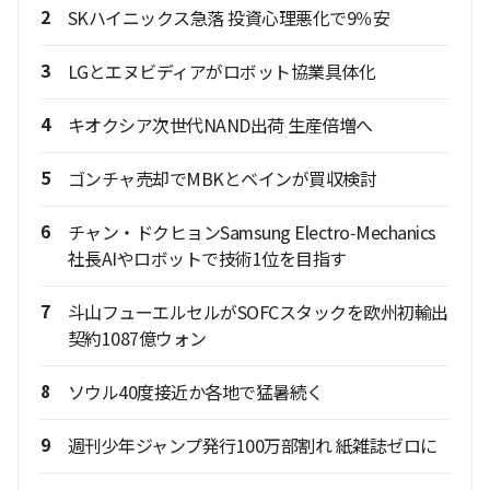
2
SKハイニックス急落 投資心理悪化で9％安
3
LGとエヌビディアがロボット協業具体化
4
キオクシア次世代NAND出荷 生産倍増へ
5
ゴンチャ売却でMBKとベインが買収検討
6
チャン・ドクヒョンSamsung Electro‑Mechanics
社長AIやロボットで技術1位を目指す
7
斗山フューエルセルがSOFCスタックを欧州初輸出
契約1087億ウォン
8
ソウル40度接近か各地で猛暑続く
9
週刊少年ジャンプ発行100万部割れ 紙雑誌ゼロに