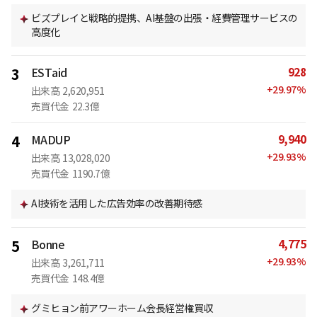
ビズプレイと戦略的提携、AI基盤の出張・経費管理サービスの
高度化
928
3
ESTaid
+
29.97
%
出来高
2,620,951
売買代金
22.3億
9,940
4
MADUP
+
29.93
%
出来高
13,028,020
売買代金
1190.7億
AI技術を活用した広告効率の改善期待感
4,775
5
Bonne
+
29.93
%
出来高
3,261,711
売買代金
148.4億
グミヒョン前アワーホーム会長経営権買収