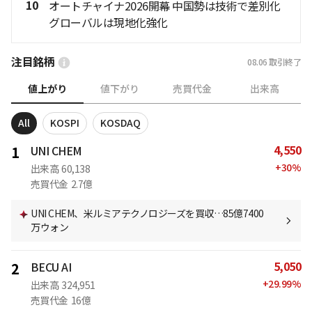
10
オートチャイナ2026開幕 中国勢は技術で差別化
グローバルは現地化強化
注目銘柄
08.06
取引終了
値上がり
値下がり
売買代金
出来高
All
KOSPI
KOSDAQ
4,550
1
UNI CHEM
+
30
%
出来高
60,138
売買代金
2.7億
UNI CHEM、米ルミアテクノロジーズを買収…85億7400
万ウォン
5,050
2
BECU AI
+
29.99
%
出来高
324,951
売買代金
16億