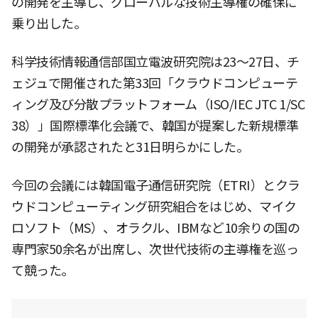
の開発を主導し、グローバルな技術主導権の確保に
乗り出した。
科学技術情報通信部国立電波研究院は23〜27日、チ
ェジュで開催された第33回「クラウドコンピューテ
ィング及び分散プラットフォーム（ISO/IEC JTC 1/SC
38）」国際標準化会議で、韓国が提案した新規標準
の開発が承認されたと31日明らかにした。
今回の会議には韓国電子通信研究院（ETRI）とクラ
ウドコンピューティング研究組合をはじめ、マイク
ロソフト（MS）、オラクル、IBMなど10余りの国の
専門家50余名が出席し、次世代技術の主導権を巡っ
て競った。