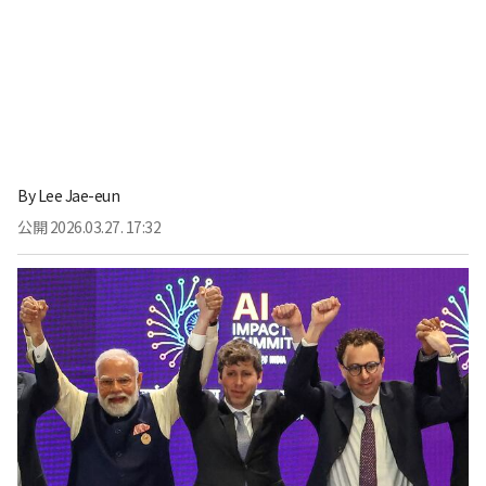
By
Lee Jae-eun
公開
2026.03.27. 17:32