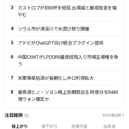
3
カストロプが初W杯を総括 出場減と厳戒宿舎を悔
やむ
4
ソウル市が清渓川で水遊び祭り開催
5
アドビがChatGPT向け統合プラグイン提供
6
中国CXMTがLPDDR6量産段階入り市場主導権を争
う
7
米軍弾薬枯渇が長期化し中ロ利得拡大
8
崔泰源とノ・ソヨン再上告期限迫る 財産分与9440
億ウォン確定か
注目銘柄
08.09
取引終了
値上がり
値下がり
売買代金
出来高