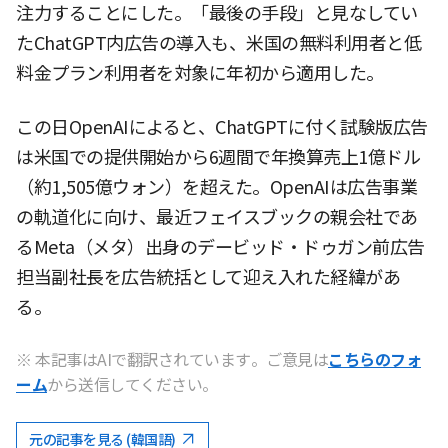
注力することにした。「最後の手段」と見なしてい
たChatGPT内広告の導入も、米国の無料利用者と低
料金プラン利用者を対象に年初から適用した。
この日OpenAIによると、ChatGPTに付く試験版広告
は米国での提供開始から6週間で年換算売上1億ドル
（約1,505億ウォン）を超えた。OpenAIは広告事業
の軌道化に向け、最近フェイスブックの親会社であ
るMeta（メタ）出身のデービッド・ドゥガン前広告
担当副社長を広告統括として迎え入れた経緯があ
る。
※ 本記事はAIで翻訳されています。ご意見は
こちらのフォ
ーム
から送信してください。
元の記事を見る (韓国語)