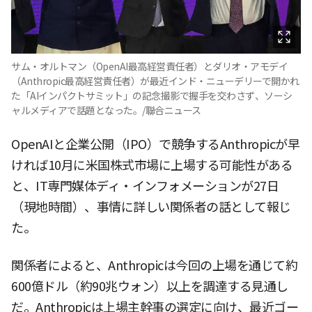
サム・オルトマン（OpenAI最高経営責任者）とダリオ・アモデイ
（Anthropic最高経営責任者）が最近インド・ニューデリーで開かれ
た「AIインパクトサミット」の記念撮影で握手を交わさず、ソーシ
ャルメディアで話題となった。/聯合ニュース
OpenAIと企業公開（IPO）で競争するAnthropicが早
ければ10月に米国株式市場に上場する可能性がある
と、IT専門媒体ディ・インフォメーションが27日
（現地時間）、事情に詳しい関係者の話として報じ
た。
関係者によると、Anthropicは今回の上場を通じて約
600億ドル（約90兆ウォン）以上を調達する見通し
だ。Anthropicは上場主幹事の選定に向け、最近ゴー