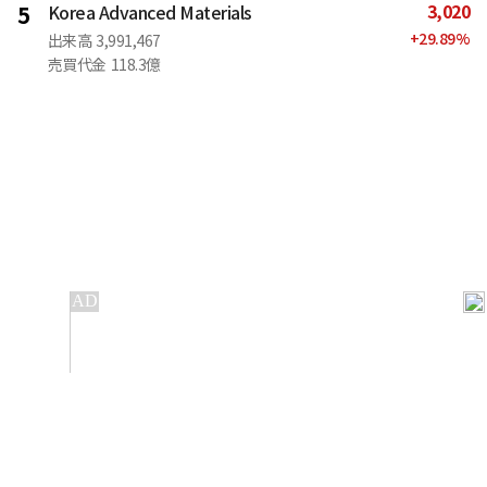
3,020
5
Korea Advanced Materials
+
29.89
%
出来高
3,991,467
売買代金
118.3億
IT
金融
不動産
産業
流通・小売
政治・社会
国際
科学
エンタメ
スポーツ