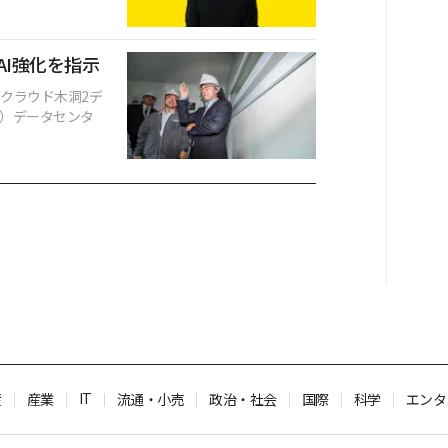
AI強化を指示
Tクラウド木洞2デ
I）データセンタ
IT
産
産業
流通・小売
政治・社会
国際
科学
エンタ