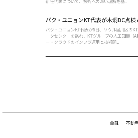
新任代表について、技術への深い理解を基...
パク・ユニョンKT代表が木洞DC点検 
パク・ユニョンKT代表が6日、ソウル陽川区のK
ータセンターを訪れ、KTグループの人工知能（A
ー・クラウドのインフラ運用と技術開...
金融
不動