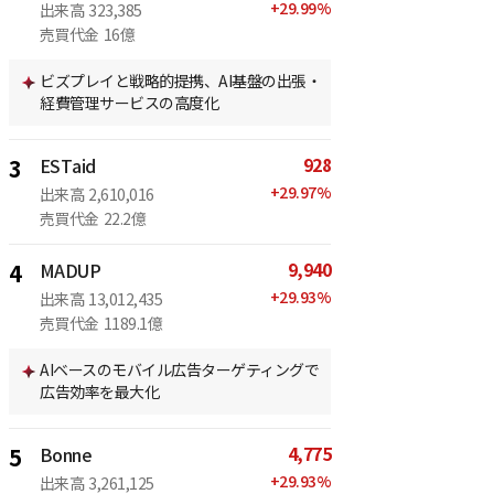
+
29.99
%
出来高
323,385
売買代金
16億
ビズプレイと戦略的提携、AI基盤の出張・
経費管理サービスの高度化
928
3
ESTaid
+
29.97
%
出来高
2,610,016
売買代金
22.2億
9,940
4
MADUP
+
29.93
%
出来高
13,012,435
売買代金
1189.1億
AIベースのモバイル広告ターゲティングで
広告効率を最大化
4,775
5
Bonne
+
29.93
%
出来高
3,261,125