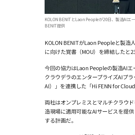
KOLON BENITとLaon Peopleが20日、製
BENIT提供
KOLON BENITがLaon Peopl
に向けた覚書（MOU）を締結したと2
今回の協力はLaon Peopleの製造A
クラウデラのエンタープライズAIプラット
AI）」を連携した「Hi FENN for C
両社はオンプレミスとマルチクラウド
造現場に適用可能なAIサービスを提供
する計画だ。