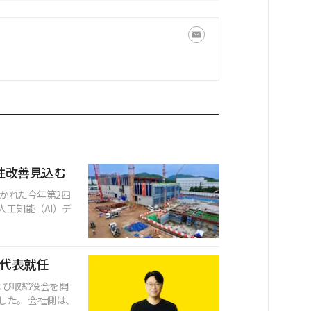
益性改善見込む
開かれた今年第2四
工知能（AI）デ
ン代表就任
よび取締役会を開
した。 会社側は、