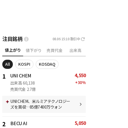
注目銘柄
08.06 15:10
取引中
値上がり
値下がり
売買代金
出来高
All
KOSPI
KOSDAQ
4,550
1
UNI CHEM
+
30
%
出来高
60,138
売買代金
2.7億
UNI CHEM、米ルミアテクノロジー
ズを買収…85億7400万ウォン
5,050
2
BECU AI