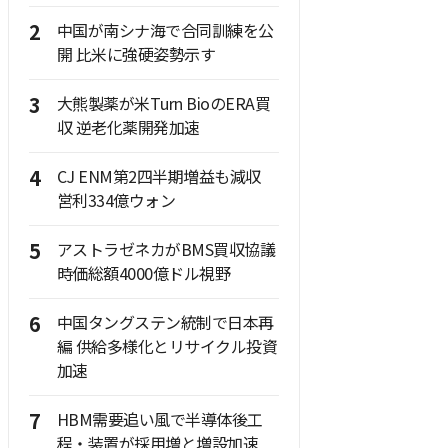
2
中国が南シナ海で合同訓練を公
開 比米に強硬姿勢示す
3
大熊製薬が米Turn BioのERA買
収 逆老化薬開発加速
4
CJ ENM第2四半期増益も減収
営利334億ウォン
5
アストラゼネカがBMS買収協議
時価総額4000億ドル視野
6
中国タングステン統制で日本再
編 供給多様化とリサイクル投資
加速
7
HBM需要追い風で半導体後工
程・装置が採用増と増設加速