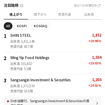
注目銘柄
08.07 13:49
取引中
値上がり
値下がり
売買代金
出来高
All
KOSPI
KOSDAQ
1,852
1
SHIN STEEL
+
29.96
%
出来高
3,411,148
売買代金
60.7億
1,554
2
Wing Yip Food Holdings
+
29.93
%
出来高
331,832
売買代金
5.1億
1,203
3
Sangsangin Investment & Securities
+
29.91
%
出来高
1,372,533
売買代金
16.5億
Sh水協銀行、Sangsangin Investment & Securitiesの買