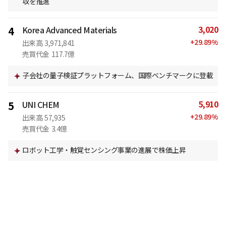
収を推進
3,020
4
Korea Advanced Materials
+
29.89
%
出来高
3,971,841
売買代金
117.7億
子会社の量子検証プラットフォーム、国際ベンチマークに登載
5,910
5
UNI CHEM
+
29.89
%
出来高
57,935
売買代金
3.4億
ロボット工学・触覚センシング事業の進展で株価上昇