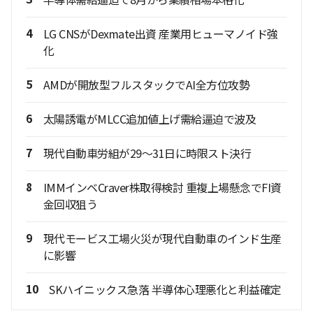
4
LG CNSがDexmate出資 産業用ヒューマノイド強
化
5
AMDが開放型フルスタックでAI全方位攻勢
6
太陽誘電がMLCC追加値上げ需給逼迫で波及
7
現代自動車労組が29～31日に時限スト決行
8
IMMインベCraver株取得検討 重複上場懸念でFI資
金回収狙う
9
現代モービス工場火災が現代自動車のインド生産
に影響
10
SKハイニックス急落 半導体心理悪化と利益確定