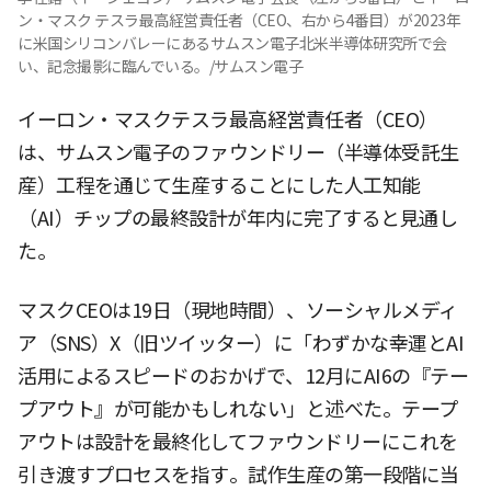
ン・マスク テスラ最高経営責任者（CEO、右から4番目）が2023年
に米国シリコンバレーにあるサムスン電子北米半導体研究所で会
い、記念撮影に臨んでいる。/サムスン電子
イーロン・マスクテスラ最高経営責任者（CEO）
は、サムスン電子のファウンドリー（半導体受託生
産）工程を通じて生産することにした人工知能
（AI）チップの最終設計が年内に完了すると見通し
た。
マスクCEOは19日（現地時間）、ソーシャルメディ
ア（SNS）X（旧ツイッター）に「わずかな幸運とAI
活用によるスピードのおかげで、12月にAI6の『テー
プアウト』が可能かもしれない」と述べた。テープ
アウトは設計を最終化してファウンドリーにこれを
引き渡すプロセスを指す。試作生産の第一段階に当