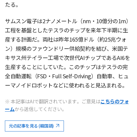
たる。
サムスン電子は2ナノメートル（nm・10億分の1m）
工程を基盤としたテスラのチップを来年下半期に生
産する計画だ。両社は昨年165億ドル（約25兆ウォ
ン）規模のファウンドリー供給契約を結び、米国テ
キサス州テイラー工場で次世代AIチップであるAI6を
生産することにしていた。このチップはテスラの完
全自動運転（FSD・Full Self-Driving）自動車、ヒュ
ーマノイドロボットなどに使われると見込まれる。
※ 本記事はAIで翻訳されています。ご意見は
こちらのフォ
ーム
から送信してください。
元の記事を見る (韓国語)