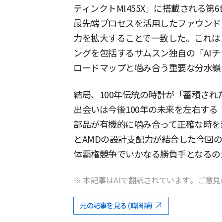
ティンクトMI455X」に搭載される第
最先端プロセスを活用したファウンド
力を拡大することで一致した。これは
ングを包括するサムスン独自の「AIチ
ロードマップと噛み合う重要な分水嶺
結局、100年伝統の時計が「蓄積さ
出会いは今後100年の未来を左右す
部品が有機的に噛み合って正確な時を
とAMDの設計支配力が結合した今回の
体覇権競争でいかなる勝負手となるの
※ 本記事はAIで翻訳されています。ご意見
元の記事を見る (韓国語)