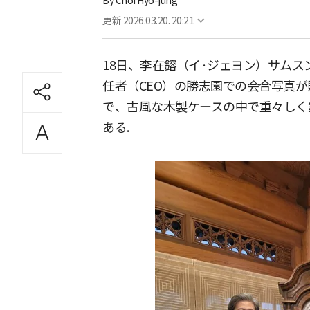
By
Choi Hyo-jung
更新
2026.03.20. 20:21
18日、李在鎔（イ·ジェヨン）サムス
任者（CEO）の勝志園での会合写真
で、古風な木製ケースの中で重々しく
ある.