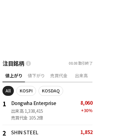
注目銘柄
08.08
取引終了
値上がり
値下がり
売買代金
出来高
All
KOSPI
KOSDAQ
8,060
1
Dongwha Enterprise
+
30
%
出来高
1,338,415
売買代金
105.2億
1,852
2
SHIN STEEL