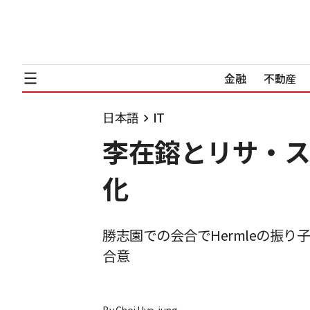
金融
不動産
日本語
IT
李在鎔とリサ・ス
化
勝志園での会合でHermleの振
合意