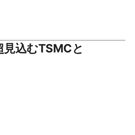
超見込むTSMCと