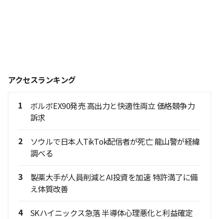
アクセスランキング
1
ボルボEX90発売 高出力と快適性両立 価格競争力
訴求
2
ソウルで日本人TikTok配信者が死亡 龍山警が経緯
調べる
3
製薬大手が人員削減とAI投資を加速 特許満了に備
え体質改善
4
SKハイニックス急落 半導体心理悪化と利益確定