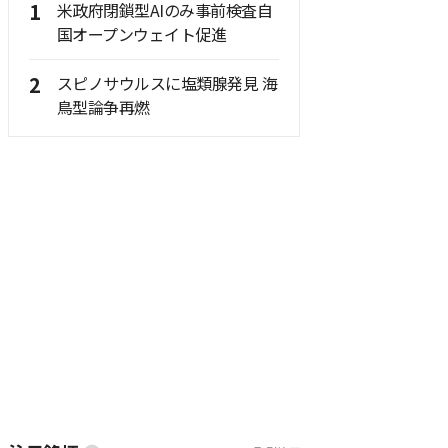
1
米政府閉鎖型AIのみ事前検査自
国オープンウェイト促進
2
スピノサウルスに塩類腺発見 海
鳥型論争再燃