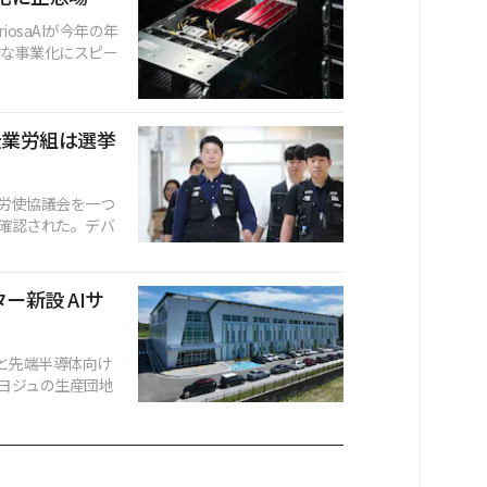
osaAIが今年の年
的な事業化にスピー
企業労組は選挙
労使協議会を一つ
確認された。デバ
ー新設 AIサ
と先端半導体向け
ヨジュの生産団地