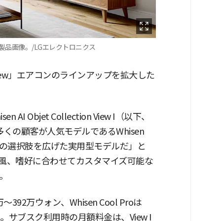
」製品画像。/LGエレクトロニクス
 View」エアコンのラインアップを拡大した
I Objet Collection View I（以下、
多くの顧客が人気モデルであるWhisen
品の選択肢を広げた実用型モデルだ」と
I風、嗜好に合わせてカスタマイズ可能な
。
万～392万ウォン、Whisen Cool Proは
る。サブスク利用時の月額料金は、View I