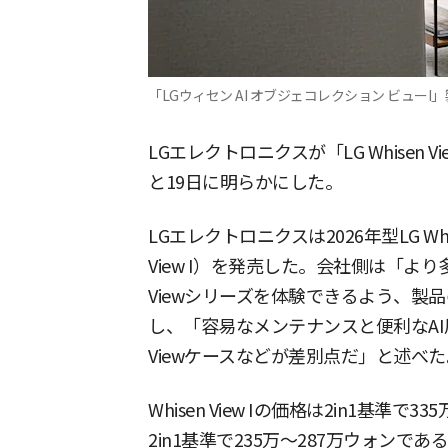
「LGウィセン AI オブジェコレクション ビューI
LGエレクトロニクスが「LG Whisen
と19日に明らかにした。
LGエレクトロニクスは2026年型LG Whisen A
View I）を発売した。会社側は「より
Viewシリーズを体験できるよう、製
し、「容易なメンテナンスと便利なA
Viewケースなどが差別点だ」と述べた
Whisen View Iの価格は2in1基準で335
2in1基準で235万～287万ウォンであ