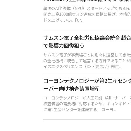
韓国のAI半導体（NPU）スタートアップであるFuri
間売上高1000億ウォン達成を目標に掲げ、本格
ドを上げている。Fur...
サムスン電子全社労使協議会統合 超
で影響力回復狙う
サムスン電子が事業場ごとに別々に運営してきた
の全社機構に統合して運営する方針であることが
イスエクスペリエンス（DX・完成品）部門...
コーヨンテクノロジーが第2生産センタ
ーバー向け検査装置増産
コーヨンテクノロジーが人工知能（AI）サーバー
検査装置の需要増に対応するため、キョンギド・
に第2生産センターを建設する。 コーヨ...