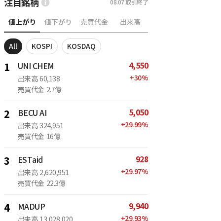
注目銘柄
08.07
取引終了
値上がり
値下がり
売買代金
出来高
All
KOSPI
KOSDAQ
4,550
1
UNI CHEM
+
30
%
出来高
60,138
売買代金
2.7億
5,050
2
BECU AI
+
29.99
%
出来高
324,951
売買代金
16億
928
3
ESTaid
+
29.97
%
出来高
2,620,951
売買代金
22.3億
9,940
4
MADUP
+
29.93
%
出来高
13,028,020