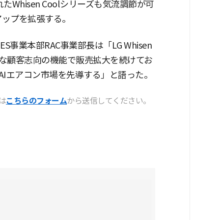
hisen Coolシリーズも気流調節が可
インアップを拡張する。
事業本部RAC事業部長は「LG Whisen
うな顧客志向の機能で販売拡大を続けてお
AIエアコン市場を先導する」と語った。
は
こちらのフォーム
から送信してください。