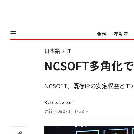
金融
不動産
日本語
IT
NCSOFT多角化
NCSOFT、既存IPの安定収益と
By
Lee Jae-eun
更新
2026.03.12. 17:58