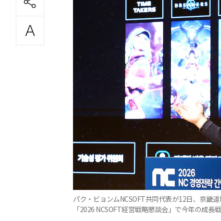
パク・ビョンムNCSOFT共同代表が12日、京畿道
「2026 NCSOFT経営戦略懇談会」で今年の成