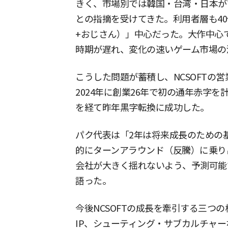
きく、市場別では韓国・台湾・日本が
との指摘を受けてきた。利用者層も4
+おじさん）」中心だった。大作中心
時期が遅れ、変化の速いゲーム市場の
こうした問題が蓄積し、NCSOFTの営
2024年に創業26年で初の通年赤字
を経て昨年黒字転換に成功した。
パク代表は「2年は将来成長のための
的にターンアラウンド（反騰）に乗り
会社が大きく揺れないよう、予測可能
語った。
今後NCSOFTの成長を牽引する三つの
IP、シューティング・サブカルチャ