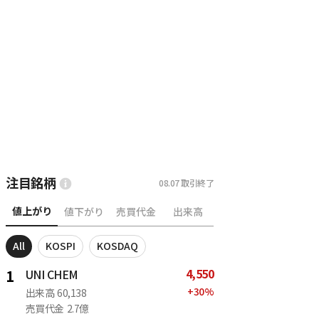
注目銘柄
08.07
取引終了
値上がり
値下がり
売買代金
出来高
All
KOSPI
KOSDAQ
4,550
1
UNI CHEM
+
30
%
出来高
60,138
売買代金
2.7億