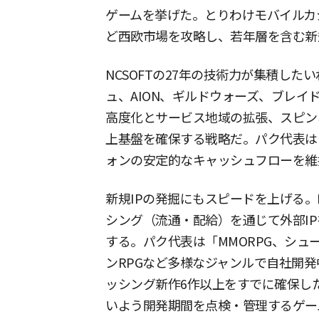
ゲームを挙げた。とりわけモバイルカ
ど西欧市場を攻略し、若年層を含む新
NCSOFTの27年の技術力が集積した
ュ、AION、ギルドウォーズ、ブレイ
高度化とサービス地域の拡張、スピン
上基盤を確保する戦略だ。パク代表は「
ォンの安定的なキャッシュフローを維
新規IPの発掘にもスピードを上げる。
シング（流通・配給）を通じて外部I
する。パク代表は「MMORPG、シュ
ンRPGなど多様なジャンルで自社開発
ッシング新作6作以上をすでに確保し
いよう開発期間を点検・管理するゲー