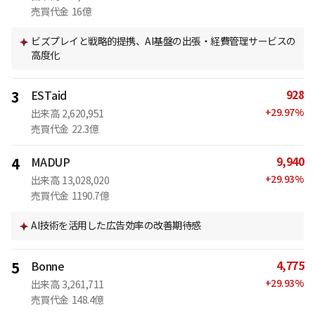
売買代金
16億
ビズプレイと戦略的提携、AI基盤の出張・経費管理サービスの
高度化
928
3
ESTaid
+
29.97
%
出来高
2,620,951
売買代金
22.3億
9,940
4
MADUP
+
29.93
%
出来高
13,028,020
売買代金
1190.7億
AI技術を活用した広告効率の改善期待感
4,775
5
Bonne
+
29.93
%
出来高
3,261,711
売買代金
148.4億