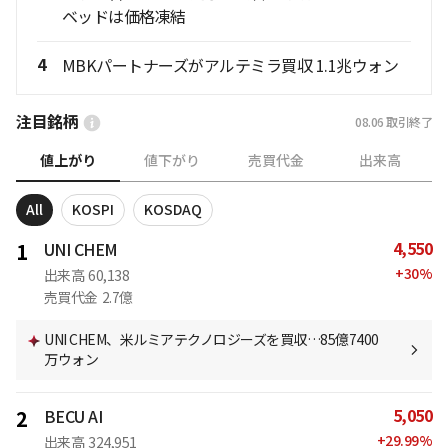
ベッドは価格凍結
4
MBKパートナーズがアルテミラ買収 1.1兆ウォン
注目銘柄
08.06
取引終了
値上がり
値下がり
売買代金
出来高
All
KOSPI
KOSDAQ
4,550
1
UNI CHEM
+
30
%
出来高
60,138
売買代金
2.7億
UNI CHEM、米ルミアテクノロジーズを買収…85億7400
万ウォン
5,050
2
BECU AI
+
29.99
%
出来高
324,951