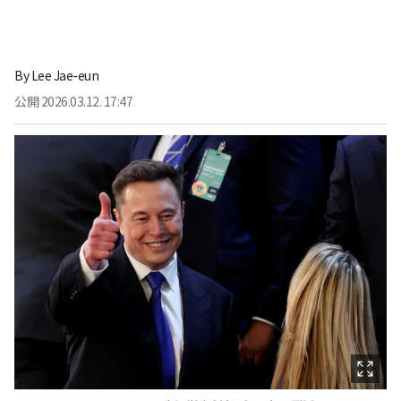
By
Lee Jae-eun
公開
2026.03.12. 17:47