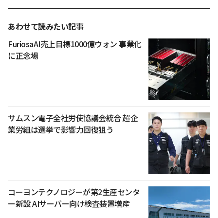
あわせて読みたい記事
FuriosaAI売上目標1000億ウォン 事業化
に正念場
サムスン電子全社労使協議会統合 超企
業労組は選挙で影響力回復狙う
コーヨンテクノロジーが第2生産センタ
ー新設 AIサーバー向け検査装置増産