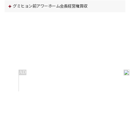
グミヒョン前アワーホーム会長経営権買収
IT
金融
不動産
産業
流通・小売
政治・社会
国際
科学
エンタメ
スポーツ
※ 本サービスでは、
の機械翻訳ツールを使用しています