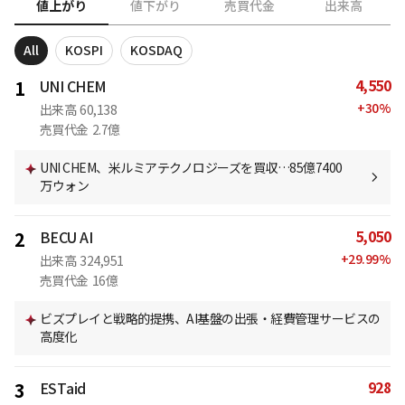
値上がり
値下がり
売買代金
出来高
All
KOSPI
KOSDAQ
4,550
1
UNI CHEM
+
30
%
出来高
60,138
売買代金
2.7億
UNI CHEM、米ルミアテクノロジーズを買収…85億7400
万ウォン
5,050
2
BECU AI
+
29.99
%
出来高
324,951
売買代金
16億
ビズプレイと戦略的提携、AI基盤の出張・経費管理サービスの
高度化
928
3
ESTaid