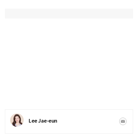
Lee Jae-eun