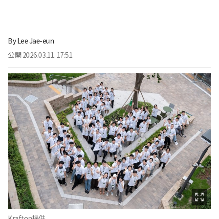
By
Lee Jae-eun
公開
2026.03.11. 17:51
Krafton提供