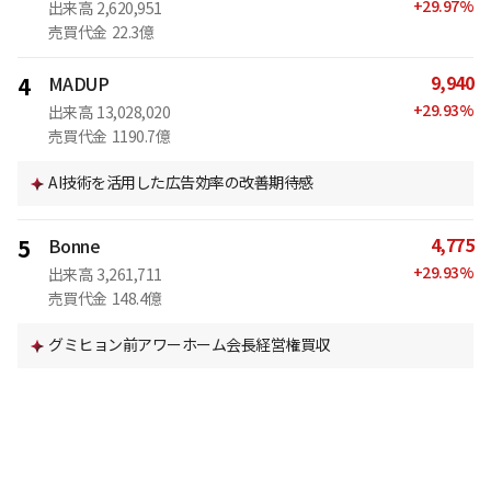
+
29.97
%
出来高
2,620,951
売買代金
22.3億
9,940
4
MADUP
+
29.93
%
出来高
13,028,020
売買代金
1190.7億
AI技術を活用した広告効率の改善期待感
4,775
5
Bonne
+
29.93
%
出来高
3,261,711
売買代金
148.4億
グミヒョン前アワーホーム会長経営権買収