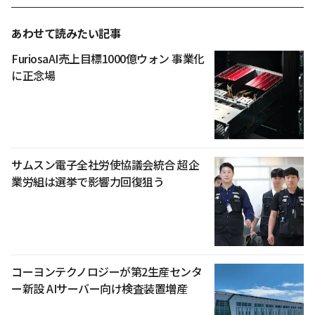
あわせて読みたい記事
FuriosaAI売上目標1000億ウォン 事業化
に正念場
サムスン電子全社労使協議会統合 超企
業労組は選挙で影響力回復狙う
コーヨンテクノロジーが第2生産センタ
ー新設 AIサーバー向け検査装置増産