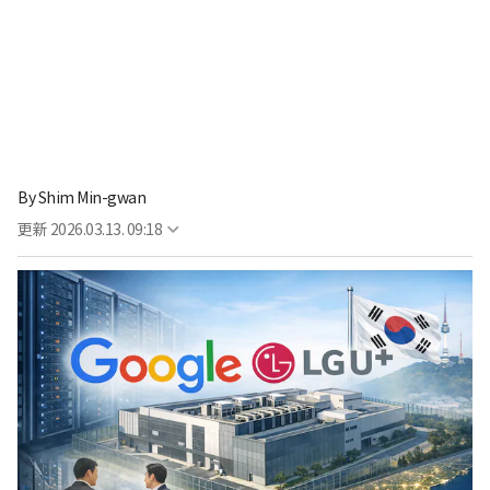
By
Shim Min-gwan
更新
2026.03.13. 09:18