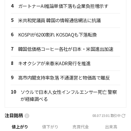
4
ガートナーAI推論単価下落も企業負担増示す
5
米共和党議員 韓国の情報通信網法に抗議
6
KOSPIが6200割れ KOSDAQも下落転換
7
韓国低価格コーヒー各社が日本・米国進出加速
8
キオクシアが来春米ADR発行を推進
9
高市内閣支持率急落 不通運営と物価高で離反
10
ソウルで日本人女性インフルエンサー死亡 警察
が経緯調べる
注目銘柄
08.07 15:01
取引中
値上がり
値下がり
売買代金
出来高