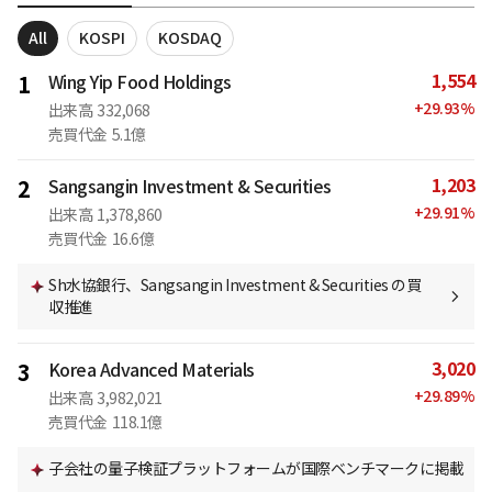
All
KOSPI
KOSDAQ
1,554
1
Wing Yip Food Holdings
+
29.93
%
出来高
332,068
売買代金
5.1億
1,203
2
Sangsangin Investment & Securities
+
29.91
%
出来高
1,378,860
売買代金
16.6億
Sh水協銀行、Sangsangin Investment & Securities の買
収推進
3,020
3
Korea Advanced Materials
+
29.89
%
出来高
3,982,021
売買代金
118.1億
子会社の量子検証プラットフォームが国際ベンチマークに掲載