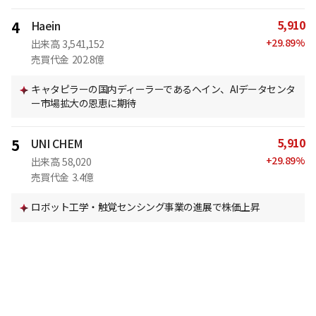
5,910
4
Haein
+
29.89
%
出来高
3,541,152
売買代金
202.8億
キャタピラーの国内ディーラーであるヘイン、AIデータセンタ
ー市場拡大の恩恵に期待
5,910
5
UNI CHEM
+
29.89
%
出来高
58,020
売買代金
3.4億
ロボット工学・触覚センシング事業の進展で株価上昇