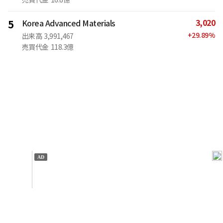
3,020
5
Korea Advanced Materials
+
29.89
%
出来高
3,991,467
売買代金
118.3億
IT
金融
不動産
産業
流通・小売
政治・社会
国際
科学
エンタメ
スポーツ