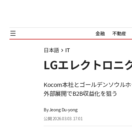
金融
不動産
日本語
IT
LGエレクトロニク
Kocom本社とゴールデンソウルホテ
外部展開でB2B収益化を狙う
By
Jeong Du-yong
公開
2026.03.03. 17:01