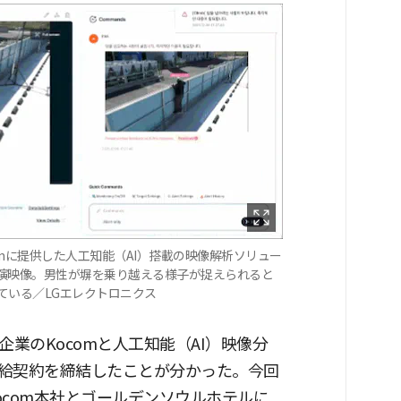
omに提供した人工知能（AI）搭載の映像解析ソリュー
実演映像。男性が塀を乗り越える様子が捉えられると
ている／LGエレクトロニクス
業のKocomと人工知能（AI）映像分
給契約を締結したことが分かった。今回
com本社とゴールデンソウルホテルに