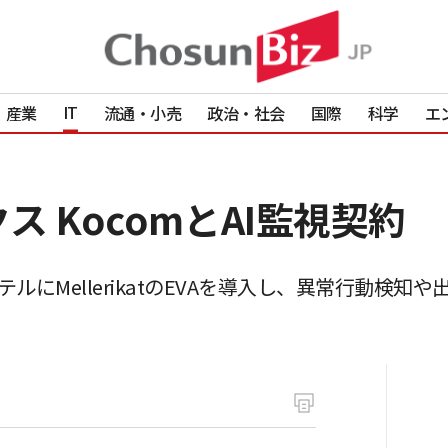
IT
産業
流通・小売
政治・社会
国際
科学
エ
ス KocomとAI監視契約
ルにMellerikatのEVAを導入し、異常行動検知や