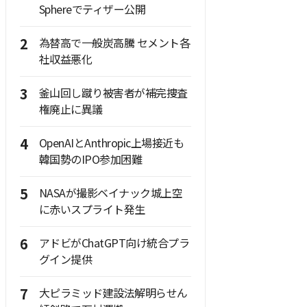
Sphereでティザー公開
2
為替高で一般炭高騰 セメント各
社収益悪化
3
釜山回し蹴り被害者が補完捜査
権廃止に異議
4
OpenAIとAnthropic上場接近も
韓国勢のIPO参加困難
5
NASAが撮影ベイナック城上空
に赤いスプライト発生
6
アドビがChatGPT向け統合プラ
グイン提供
7
大ピラミッド建設法解明らせん