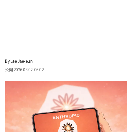
By
Lee Jae-eun
公開
2026.03.02. 06:02