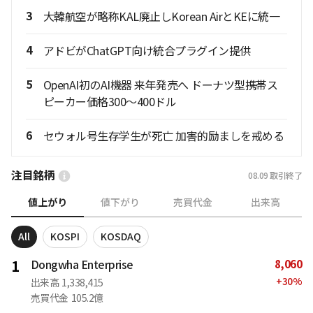
3
大韓航空が略称KAL廃止しKorean AirとKEに統一
4
アドビがChatGPT向け統合プラグイン提供
5
OpenAI初のAI機器 来年発売へ ドーナツ型携帯ス
ピーカー価格300〜400ドル
6
セウォル号生存学生が死亡 加害的励ましを戒める
注目銘柄
08.09
取引終了
値上がり
値下がり
売買代金
出来高
All
KOSPI
KOSDAQ
8,060
1
Dongwha Enterprise
+
30
%
出来高
1,338,415
売買代金
105.2億