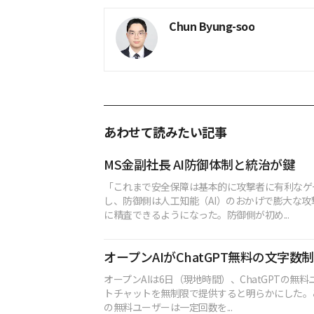
Chun Byung-soo
あわせて読みたい記事
MS金副社長 AI防御体制と統治が鍵
「これまで安全保障は基本的に攻撃者に有利なゲ
し、防御側は人工知能（AI）のおかげで膨大な攻
に精査できるようになった。防御側が初め...
オープンAIがChatGPT無料の文字数
オープンAIは6日（現地時間）、ChatGPTの無
トチャットを無制限で提供すると明らかにした。これ
の無料ユーザーは一定回数を...