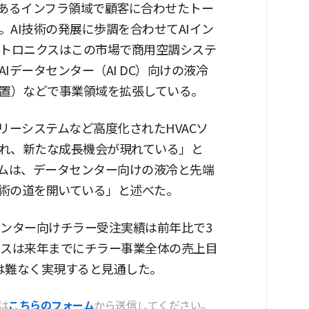
であるインフラ領域で顧客に合わせたトー
AI技術の発展に歩調を合わせてAIイン
クトロニクスはこの市場で商用空調システ
Iデータセンター（AI DC）向けの液冷
装置）などで事業領域を拡張している。
リーシステムなど高度化されたHVACソ
れ、新たな成長機会が現れている」と
テムは、データセンター向けの液冷と先端
術の道を開いている」と述べた。
センター向けチラー受注実績は前年比で3
クスは来年までにチラー事業全体の売上目
は難なく実現すると見通した。
は
こちらのフォーム
から送信してください。