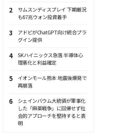
2
サムスンディスプレイ 下期厳況
も67兆ウォン投資着手
3
アドビがChatGPT向け統合プラ
グイン提供
4
SKハイニックス急落 半導体心
理悪化と利益確定
5
イオンモール熊本 地震後爆発で
再崩落
6
シェインバウム大統領が軍事化
した「麻薬戦争」に回帰せず社
会的アプローチを堅持すると表
明