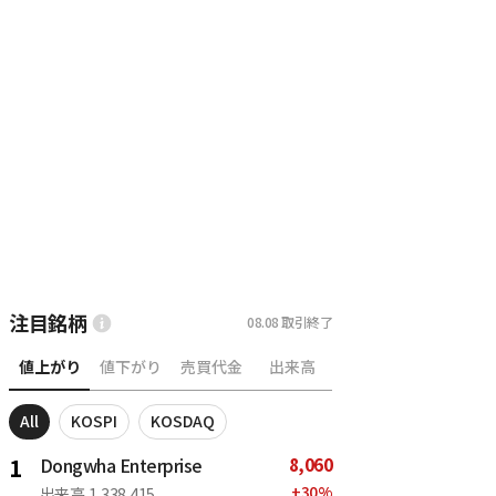
注目銘柄
08.08
取引終了
値上がり
値下がり
売買代金
出来高
All
KOSPI
KOSDAQ
8,060
1
Dongwha Enterprise
+
30
%
出来高
1,338,415