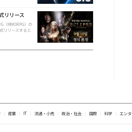
正式リリース
（MMORPG）の
日に正式リリースすると
IT
産
産業
流通・小売
政治・社会
国際
科学
エンタ