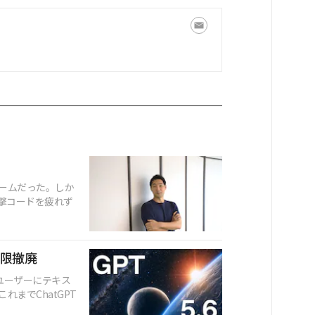
ームだった。しか
撃コードを疲れず
制限撤廃
料ユーザーにテキス
までChatGPT