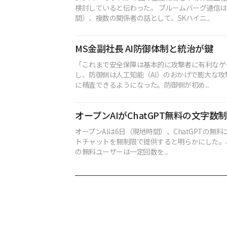
検討していると伝わった。 ブルームバーグ通信は
間）、複数の関係者の話として、SKハイニ...
MS金副社長 AI防御体制と統治が鍵
「これまで安全保障は基本的に攻撃者に有利なゲ
し、防御側は人工知能（AI）のおかげで膨大な攻
に精査できるようになった。防御側が初め...
オープンAIがChatGPT無料の文字数
オープンAIは6日（現地時間）、ChatGPTの無
トチャットを無制限で提供すると明らかにした。これ
の無料ユーザーは一定回数を...