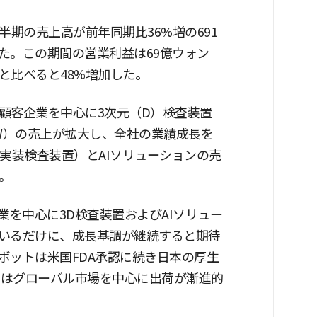
半期の売上高が前年同期比36%増の691
た。この期間の営業利益は69億ウォン
と比べると48%増加した。
顧客企業を中心に3次元（D）検査装置
SW）の売上が拡大し、全社の業績成長を
品実装検査装置）とAIソリューションの売
。
業を中心に3D検査装置およびAIソリュー
いるだけに、成長基調が継続すると期待
ボットは米国FDA承認に続き日本の厚生
らはグローバル市場を中心に出荷が漸進的