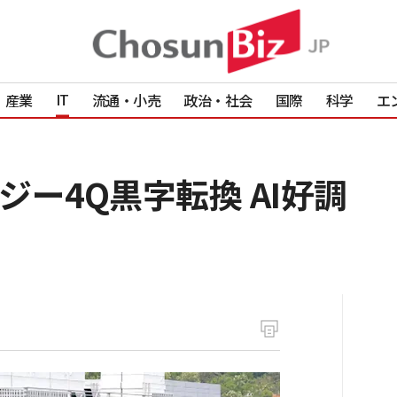
IT
産業
流通・小売
政治・社会
国際
科学
エ
ー4Q黒字転換 AI好調