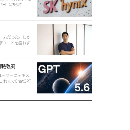
7日（現地時
ームだった。しか
撃コードを疲れず
制限撤廃
料ユーザーにテキス
までChatGPT