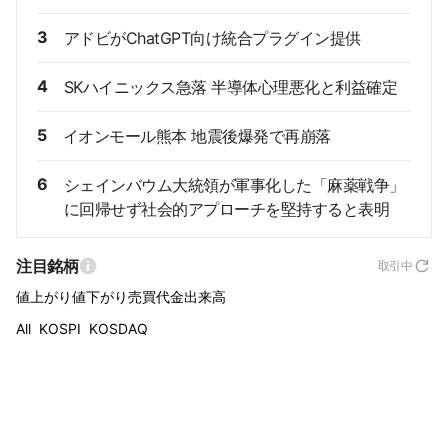
3
アドビがChatGPT向け統合プラグイン提供
4
SKハイニックス急落 半導体心理悪化と利益確定
5
イオンモール熊本 地震後爆発で再崩落
6
シェインバウム大統領が軍事化した「麻薬戦争」
に回帰せず社会的アプローチを堅持すると表明
注目銘柄
取引中
値上がり
値下がり
売買代金
出来高
All
KOSPI
KOSDAQ