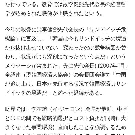
を行っている。教育では故李健熙先代会長の経営哲
学が込められた映像が上映されたという。
今年の映像には李健熙先代会長の「サンドイッチ危
機論」に言及し、「韓国は今もサンドイッチの境遇
から抜け出せていない。変わったのは競争構図が替
わり、状況がより深刻になったという点だ」という
メッセージが含まれた。先に先代会長は2007年1月、
全経連（現韓国経済人協会）の会長団会議で「中国
が追い上げ、日本が先行する状況で韓国経済はサン
ドイッチの境遇だ」と述べた経緯がある。
財界では、李在鎔（イ·ジェヨン）会長が最近、中国
と米国の間でも戦略的選択とコスト負担が同時に大
きくなった事業環境に直面したことを強調するため