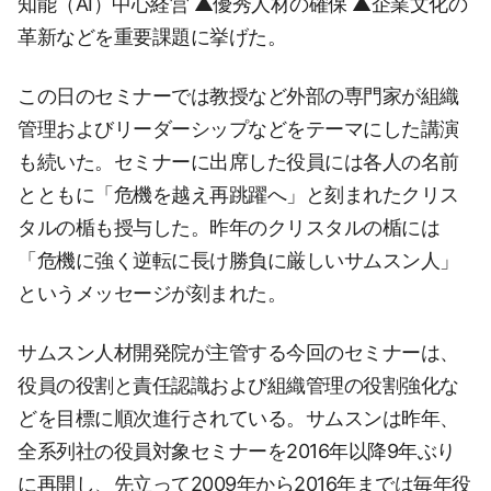
知能（AI）中心経営 ▲優秀人材の確保 ▲企業文化の
革新などを重要課題に挙げた。
この日のセミナーでは教授など外部の専門家が組織
管理およびリーダーシップなどをテーマにした講演
も続いた。セミナーに出席した役員には各人の名前
とともに「危機を越え再跳躍へ」と刻まれたクリス
タルの楯も授与した。昨年のクリスタルの楯には
「危機に強く逆転に長け勝負に厳しいサムスン人」
というメッセージが刻まれた。
サムスン人材開発院が主管する今回のセミナーは、
役員の役割と責任認識および組織管理の役割強化な
どを目標に順次進行されている。サムスンは昨年、
全系列社の役員対象セミナーを2016年以降9年ぶり
に再開し、先立って2009年から2016年までは毎年役