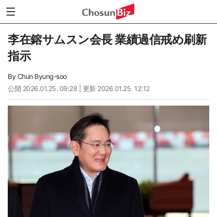
李在鎔サムスン会長 業績過信戒め刷新
指示
By
Chun Byung-soo
公開
2026.01.25. 09:28
| 更新 2026.01.25. 12:12