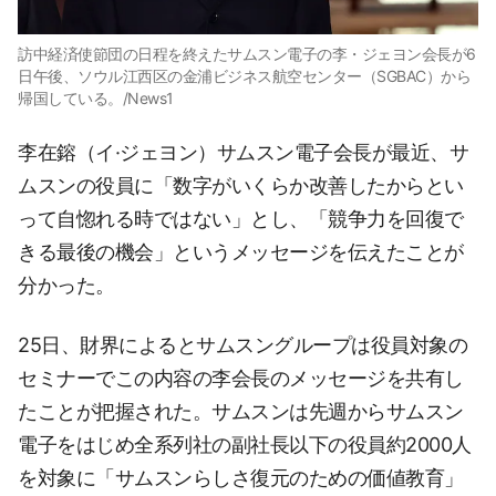
訪中経済使節団の日程を終えたサムスン電子の李・ジェヨン会長が6
日午後、ソウル江西区の金浦ビジネス航空センター（SGBAC）から
帰国している。/News1
李在鎔（イ·ジェヨン）サムスン電子会長が最近、サ
ムスンの役員に「数字がいくらか改善したからとい
って自惚れる時ではない」とし、「競争力を回復で
きる最後の機会」というメッセージを伝えたことが
分かった。
25日、財界によるとサムスングループは役員対象の
セミナーでこの内容の李会長のメッセージを共有し
たことが把握された。サムスンは先週からサムスン
電子をはじめ全系列社の副社長以下の役員約2000人
を対象に「サムスンらしさ復元のための価値教育」