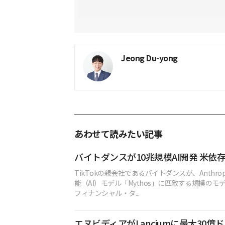
Jeong Du-yong
あわせて読みたい記事
バイトダンスが10兆規模AI開発 米依
TikTokの親会社であるバイトダンスが、Anthro
能（AI）モデル「Mythos」に匹敵する規模の
フィナンシャル・タ...
エヌビディアがLanciumに最大30億