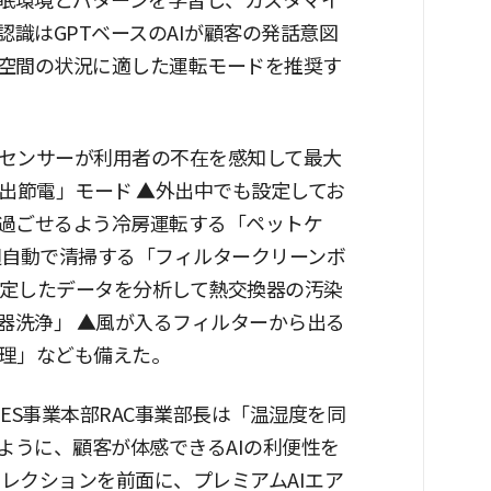
睡眠環境とパターンを学習し、カスタマイ
認識はGPTベースのAIが顧客の発話意図
空間の状況に適した運転モードを推奨す
センサーが利用者の不在を感知して最大
出節電」モード ▲外出中でも設定してお
過ごせるよう冷房運転する「ペットケ
週自動で清掃する「フィルタークリーンボ
測定したデータを分析して熱交換器の汚染
器洗浄」 ▲風が入るフィルターから出る
理」なども備えた。
ES事業本部RAC事業部長は「温湿度を同
ように、顧客が体感できるAIの利便性を
コレクションを前面に、プレミアムAIエア