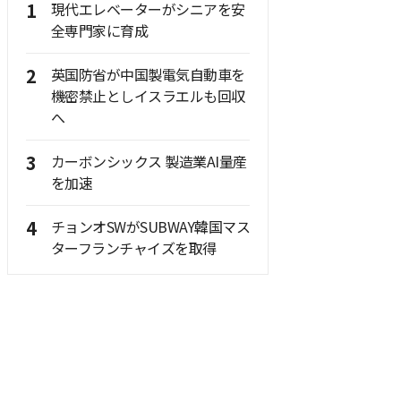
1
現代エレベーターがシニアを安
全専門家に育成
2
英国防省が中国製電気自動車を
機密禁止としイスラエルも回収
へ
3
カーボンシックス 製造業AI量産
を加速
4
チョンオSWがSUBWAY韓国マス
ターフランチャイズを取得