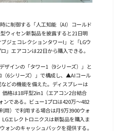
時に制御する「人工知能（AI）コールド
年型ウィセン新製品を披露すると21日明
オブジェコレクションタワーI」と「LGウ
プロ」エアコンは22日から購入できる。
デザインの「タワー1（9シリーズ）」と
（6シリーズ）」で構成し、▲AIコール
I睡眠などの機能を備えた。ディスプレーは
。価格は18坪型2in1（エアコン2台結合
ォンである。ビュー1プロは420万～482
用）で利用する場合は月9万3900ウォ
。LGエレクトロニクスは新製品を購入ま
万ウォンのキャッシュバックを提供する。