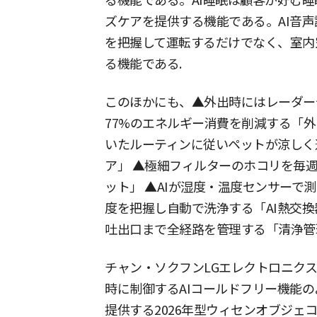
る機能である。AI睡眠は顧客が好む
ズケアを提供する機能である。AI音声
を把握して運転するだけでなく、室内
る機能である.
このほかにも、▲外出時にはレーダー
77%のエネルギー消費を削減する「外
いたルーティンに従いペットが涼しく
ア」 ▲極細フィルターのホコリを毎
ット」 ▲AIが湿度・温度センサーで
度を把握し自動で洗浄する「AI熱交換
吐出口まで全経路を管理する「清浄管
チャン・ソクフンLGエレクトロニクス
時に制御するAIコールドフリー機能の
提供する2026年型ウィセンオブジェ