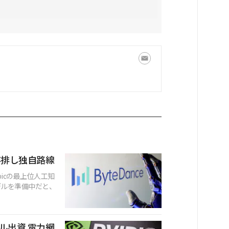
存排し独自路線
picの最上位人工知
モデルを準備中だと、
ドル出資 電力網