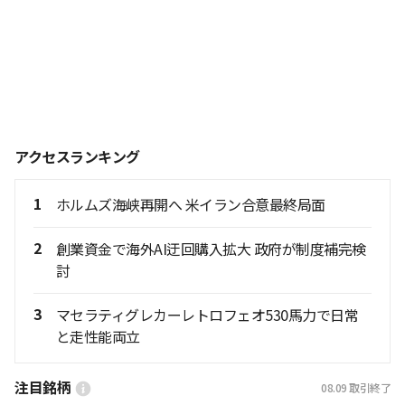
アクセスランキング
1
ホルムズ海峡再開へ 米イラン合意最終局面
2
創業資金で海外AI迂回購入拡大 政府が制度補完検
討
3
マセラティグレカーレトロフェオ530馬力で日常
と走性能両立
注目銘柄
08.09
取引終了