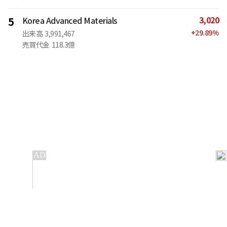
3,020
5
Korea Advanced Materials
+
29.89
%
出来高
3,991,467
売買代金
118.3億
IT
金融
不動産
産業
流通・小売
政治・社会
国際
科学
エンタメ
スポーツ