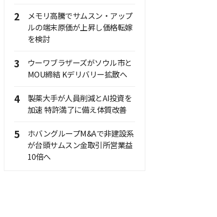
2
メモリ高騰でサムスン・アップ
ルの端末原価が上昇し価格転嫁
を検討
3
ウーワブラザーズがソウル市と
MOU締結 Kデリバリー拡散へ
4
製薬大手が人員削減とAI投資を
加速 特許満了に備え体質改善
5
ホバングループM&Aで非建設系
が台頭サムスン金取引所営業益
10倍へ