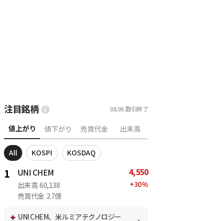
注目銘柄
08.06
取引終了
値上がり
値下がり
売買代金
出来高
All
KOSPI
KOSDAQ
4,550
1
UNI CHEM
+
30
%
出来高
60,138
売買代金
2.7億
UNI CHEM、米ルミアテクノロジー