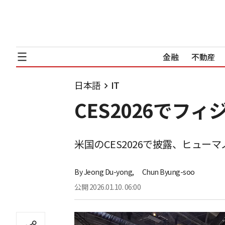
金融
不動産
日本語
IT
CES2026でフ
米国のCES2026で披露、ヒュ
By
Jeong Du-yong,
Chun Byung-soo
公開
2026.01.10. 06:00