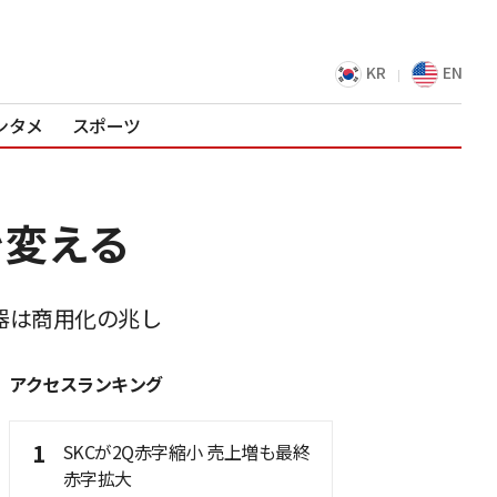
KR
EN
ンタメ
スポーツ
を変える
機器は商用化の兆し
アクセスランキング
1
SKCが2Q赤字縮小 売上増も最終
赤字拡大