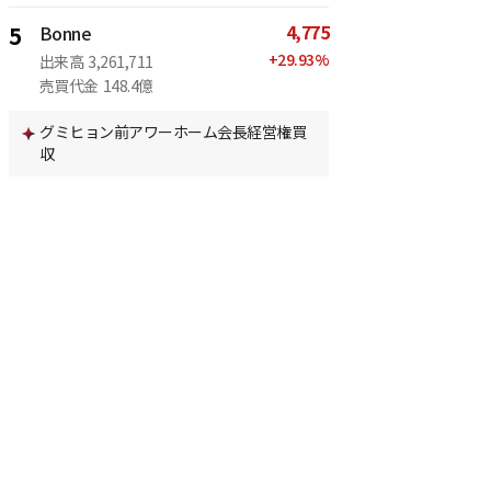
4,775
5
Bonne
+
29.93
%
出来高
3,261,711
売買代金
148.4億
グミヒョン前アワーホーム会長経営権買
収