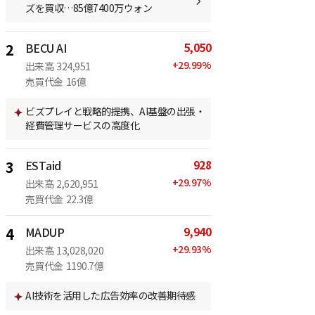
ズを買収…85億7400万ウォン
5,050
2
BECU AI
+
29.99
%
出来高
324,951
売買代金
16億
ビズプレイと戦略的提携、AI基盤の出張・
経費管理サービスの高度化
928
3
ESTaid
+
29.97
%
出来高
2,620,951
売買代金
22.3億
9,940
4
MADUP
+
29.93
%
出来高
13,028,020
売買代金
1190.7億
AI技術を活用した広告効率の改善期待感