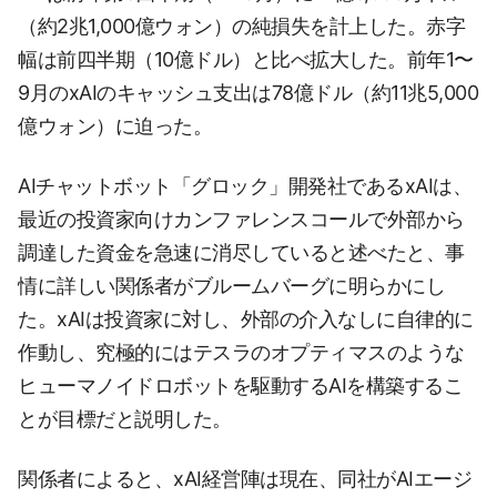
（約2兆1,000億ウォン）の純損失を計上した。赤字
幅は前四半期（10億ドル）と比べ拡大した。前年1〜
9月のxAIのキャッシュ支出は78億ドル（約11兆5,000
億ウォン）に迫った。
AIチャットボット「グロック」開発社であるxAIは、
最近の投資家向けカンファレンスコールで外部から
調達した資金を急速に消尽していると述べたと、事
情に詳しい関係者がブルームバーグに明らかにし
た。xAIは投資家に対し、外部の介入なしに自律的に
作動し、究極的にはテスラのオプティマスのような
ヒューマノイドロボットを駆動するAIを構築するこ
とが目標だと説明した。
関係者によると、xAI経営陣は現在、同社がAIエージ