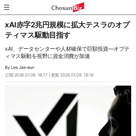
xAI赤字2兆円規模に拡大テスラのオプ
ティマス駆動目指す
xAI、データセンターや人材確保で巨額投資—オプテ
ィマス駆動を視野に資金消費が加速
By
Lee Jae-eun
公開
2026.01.09. 18:17
| 更新 2026.01.09. 18:18