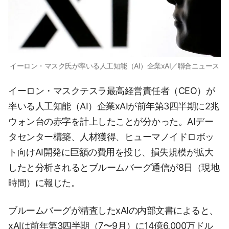
イーロン・マスク氏が率いる人工知能（AI）企業xAI／聯合ニュース
イーロン・マスクテスラ最高経営責任者（CEO）が
率いる人工知能（AI）企業xAIが前年第3四半期に2兆
ウォン台の赤字を計上したことが分かった。AIデー
タセンター構築、人材獲得、ヒューマノイドロボッ
ト向けAI開発に巨額の費用を投じ、損失規模が拡大
したと分析されるとブルームバーグ通信が8日（現地
時間）に報じた。
ブルームバーグが精査したxAIの内部文書によると、
xAIは前年第3四半期（7〜9月）に14億6,000万ドル