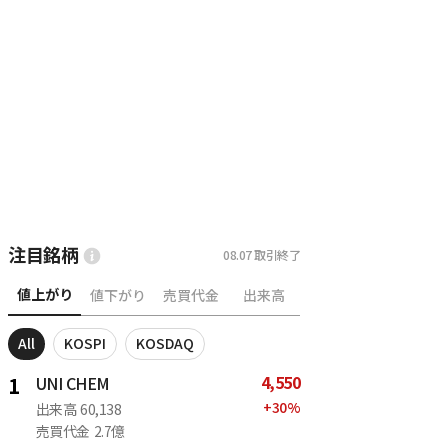
注目銘柄
08.07
取引終了
値上がり
値下がり
売買代金
出来高
All
KOSPI
KOSDAQ
4,550
1
UNI CHEM
+
30
%
出来高
60,138
売買代金
2.7億