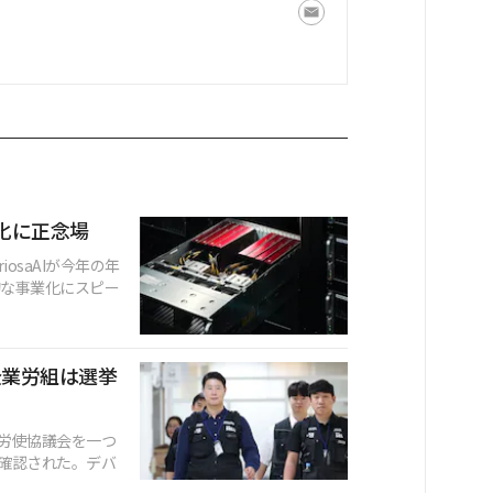
事業化に正念場
osaAIが今年の年
的な事業化にスピー
企業労組は選挙
労使協議会を一つ
確認された。デバ