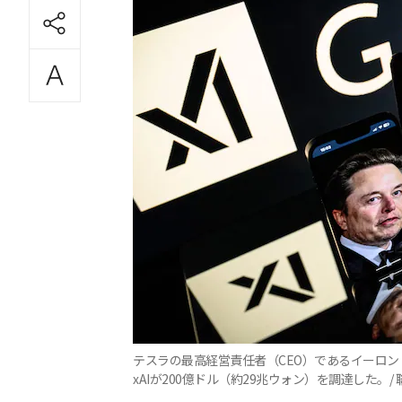
テスラの最高経営責任者（CEO）であるイーロン
xAIが200億ドル（約29兆ウォン）を調達した。/