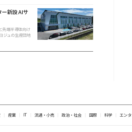
ー新設 AIサ
と先端半導体向け
ヨジュの生産団地
IT
産
産業
流通・小売
政治・社会
国際
科学
エンタ