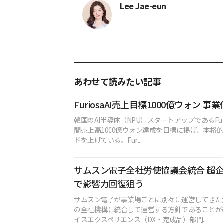
Lee Jae-eun
あわせて読みたい記事
FuriosaAI売上目標1000億ウォン 
韓国のAI半導体（NPU）スタートアップであるFuri
間売上高1000億ウォン達成を目標に掲げ、本格
ドを上げている。Fur...
サムスン電子全社労使協議会統合 超
で影響力回復狙う
サムスン電子が事業場ごとに別々に運営してきた
の全社機構に統合して運営する方針であることが
イスエクスペリエンス（DX・完成品）部門...