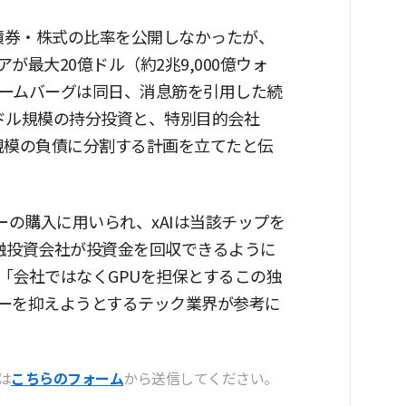
や債券・株式の比率を公開しなかったが、
最大20億ドル（約2兆9,000億ウォ
ームバーグは同日、消息筋を引用した続
億ドル規模の持分投資と、特別目的会社
ル規模の負債に分割する計画を立てたと伝
ーの購入に用いられ、xAIは当該チップを
融投資会社が投資金を回収できるように
「会社ではなくGPUを担保とするこの独
ーを抑えようとするテック業界が参考に
は
こちらのフォーム
から送信してください。