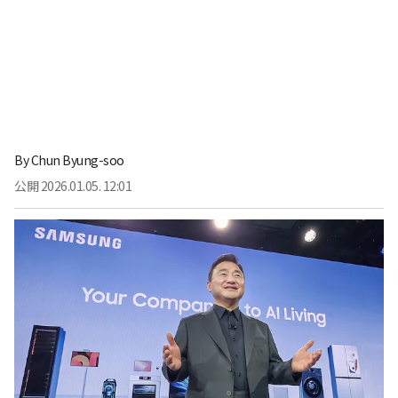
By
Chun Byung-soo
公開
2026.01.05. 12:01