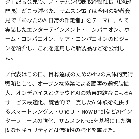
ク」記者会見で、ノ・テムン代表取締役社長（DX部
門長）がこう述べた。サムスン電子は今回の記者会
見で「あなたのAI日常の伴走者」をテーマに、AIで
実装したエンターテインメント・コンパニオン、ホ
ーム・コンパニオン、ケア・コンパニオンのビジョ
ンを紹介し、これを適用した新製品などを公開し
た。
ノ代表はこの日、目標達成のための4つの具体的実行
戦略として、オープンな協業による顧客の選択肢拡
大、オンデバイスとクラウドAIの効果的結合によるAI
サービス最適化、統合的で一貫したAI体験を提供す
るスマートシングス・One UI・Now BriefなどAIイン
ターフェースの強化、サムスンKnoxを基盤にした強
固なセキュリティとAI信頼性の強化を挙げた。