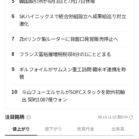
5
韓国取引所が6月3日と7月17日休場
6
SKハイニックスで統合労組設立へ成果給巡り対立
激化
7
Zbtリンク製ルーターに背面口発覚販売停止へ
8
フランス富裕層増税税収4分の1にとどまる
9
ギルフォイルがサムスン重工訪問 韓米ギ連携を称
賛
10
斗山フューエルセルがSOFCスタックを欧州初輸
出 契約1087億ウォン
注目銘柄
08.10 11:35
取引中
値上がり
値下がり
売買代金
出来高