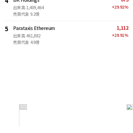
4
+
29.92
%
出来高
1,409,464
売買代金
9.2億
1,112
5
Parataxis Ethereum
+
29.91
%
出来高
461,882
売買代金
4.9億
IT
金融
不動産
産業
流通・小売
政治・社会