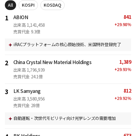
All
KOSPI
KOSDAQ
841
1
ABION
+
29.98
%
出来高
1,141,458
売買代金
9.3億
iRACプラットフォームの核心原始技術、米国特許登録完了
1,389
2
China Crystal New Material Holdings
+
29.93
%
出来高
1,796,939
売買代金
24.1億
812
3
LK Samyang
+
29.92
%
出来高
3,580,956
売買代金
28億
自動運転・次世代モビリティ向け光学レンズの需要増加
673
BK Holdings