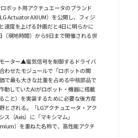
6」でロボット用アクチュエータのブランド
Actuator AXIUM）を公開し、フィジ
段と速度を上げる計画だと4日に明らかに
で6日（現地時間）から9日まで開催される世
モーター▲電気信号を制御するドライバ
合わせたモジュールで「ロボットの関
価で最も大きな比重を占める中核部品で
作動していたAIがロボット・機器に搭載
ること）を実装するために必要な後方産
野とされる。「LGアクチュエータ・アク
ス（Axis）に「マキシマム」
remium）を重ねた名称で、高性能アクチ