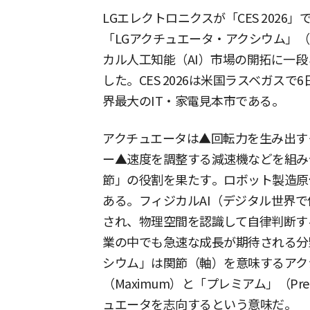
LGエレクトロニクスが「CES 202
「LGアクチュエータ・アクシウム」（LG 
カル人工知能（AI）市場の開拓に一
した。CES 2026は米国ラスベガス
界最大のIT・家電見本市である。
アクチュエータは▲回転力を生み出す
ー▲速度を調整する減速機などを組み
節」の役割を果たす。ロボット製造原
ある。フィジカルAI（デジタル世界で
され、物理空間を認識して自律判断す
業の中でも急速な成長が期待される分
シウム」は関節（軸）を意味するアクシ
（Maximum）と「プレミアム」（P
ュエータを志向するという意味だ。