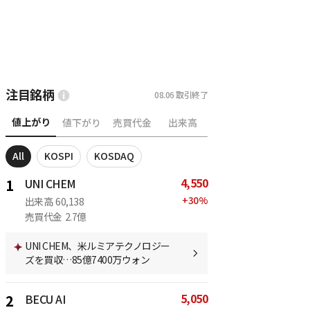
注目銘柄
08.06
取引終了
値上がり
値下がり
売買代金
出来高
All
KOSPI
KOSDAQ
4,550
1
UNI CHEM
+
30
%
出来高
60,138
売買代金
2.7億
UNI CHEM、米ルミアテクノロジー
ズを買収…85億7400万ウォン
5,050
2
BECU AI