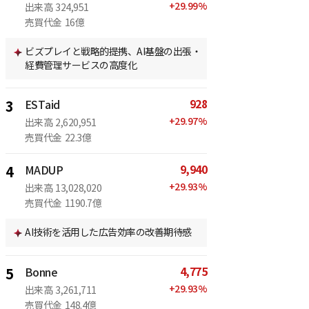
+
29.99
%
出来高
324,951
売買代金
16億
ビズプレイと戦略的提携、AI基盤の出張・
経費管理サービスの高度化
928
3
ESTaid
+
29.97
%
出来高
2,620,951
売買代金
22.3億
9,940
4
MADUP
+
29.93
%
出来高
13,028,020
売買代金
1190.7億
AI技術を活用した広告効率の改善期待感
4,775
5
Bonne
+
29.93
%
出来高
3,261,711
売買代金
148.4億