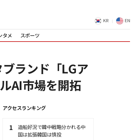
KR
EN
ンタメ
スポーツ
ブランド「LGア
ルAI市場を開拓
アクセスランキング
1
造船好況で韓中戦略分かれる中
国は拡張韓国は慎投