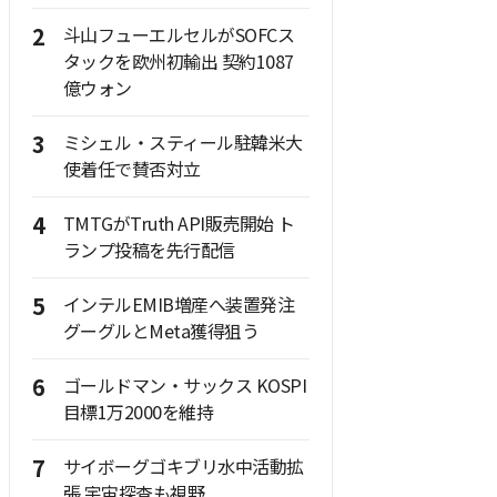
2
斗山フューエルセルがSOFCス
タックを欧州初輸出 契約1087
億ウォン
3
ミシェル・スティール駐韓米大
使着任で賛否対立
4
TMTGがTruth API販売開始 ト
ランプ投稿を先行配信
5
インテルEMIB増産へ装置発注
グーグルとMeta獲得狙う
6
ゴールドマン・サックス KOSPI
目標1万2000を維持
7
サイボーグゴキブリ水中活動拡
張 宇宙探査も視野