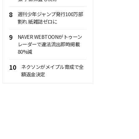
8
週刊少年ジャンプ発行100万部
割れ 紙雑誌ゼロに
9
NAVER WEBTOONがトゥーン
レーダーで違法流出即時掲載
80%減
10
ネクソンがメイプル育成で全
額返金決定