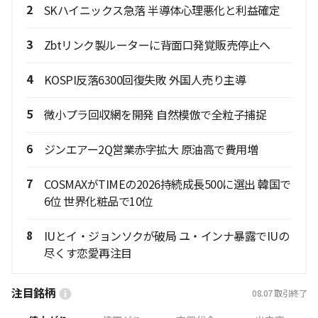
2
SKハイニックス急落 半導体心理悪化と利益確定
3
Zbtリンク製ルーターに背面口発覚販売停止へ
4
KOSPI反落6300回復失敗 外国人売り主導
5
微小プラ回収網を開発 自然模倣で全粒子捕捉
6
ジンエアー2Q営業赤字拡大 原油高で費用増
7
COSMAXがTIMEの2026持続成長500に選出 韓国で
6位 世界化粧品で10位
8
IUとイ・ジョンソクが破局 ユ・インナ暴露でIUの
尽くす恋愛再注目
注目銘柄
08.07
取引終了