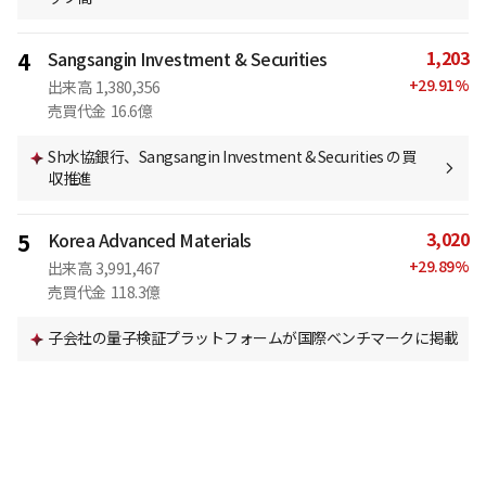
1,203
4
Sangsangin Investment & Securities
+
29.91
%
出来高
1,380,356
売買代金
16.6億
Sh水協銀行、Sangsangin Investment & Securities の買
収推進
3,020
5
Korea Advanced Materials
+
29.89
%
出来高
3,991,467
売買代金
118.3億
子会社の量子検証プラットフォームが国際ベンチマークに掲載