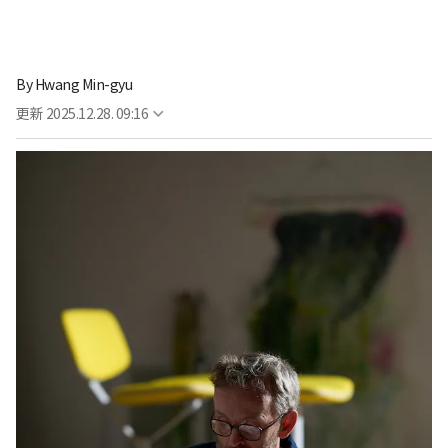
By
Hwang Min-gyu
更新
2025.12.28. 09:16