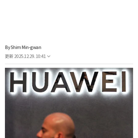
By
Shim Min-gwan
更新
2025.12.29. 10:41