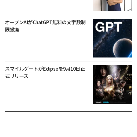
オープンAIがChatGPT無料の文字数制
限撤廃
スマイルゲートがEclipseを9月10日正
式リリース