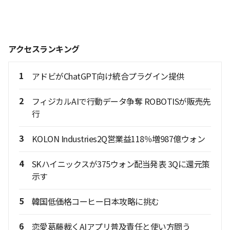
アクセスランキング
1
アドビがChatGPT向け統合プラグイン提供
2
フィジカルAIで行動データ争奪 ROBOTISが販売先
行
3
KOLON Industries2Q営業益118％増987億ウォン
4
SKハイニックスが375ウォン配当発表 3Qに還元策
示す
5
韓国低価格コーヒー日本攻略に挑む
6
恋愛葛藤裁くAIアプリ普及責任と使い方問う