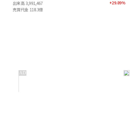
+
29.89
%
出来高
3,991,467
売買代金
118.3億
IT
金融
不動産
産業
流通・小売
政治・社会
国際
科学
エンタメ
スポーツ
※ 本サービスでは、
の機械翻訳ツールを使用しています