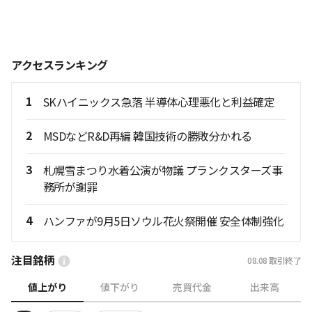
アクセスランキング
1
SKハイニックス急落 半導体心理悪化と利益確定
2
MSDなどR&D再編 韓国技術の勝敗分かれる
3
札幌雪まつり水着公演が物議 プランクスターズ事
務所が謝罪
4
ハンファが9月5日ソウル花火祭開催 安全体制強化
注目銘柄
08.08
取引終了
値上がり
値下がり
売買代金
出来高