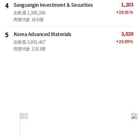
1,203
4
Sangsangin Investment & Securities
+
29.91
%
出来高
1,380,356
売買代金
16.6億
3,020
5
Korea Advanced Materials
+
29.89
%
出来高
3,991,467
売買代金
118.3億
IT
金融
不動産
産業
流通・小売
政治・社会