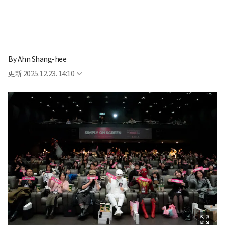
By
Ahn Shang-hee
更新
2025.12.23. 14:10