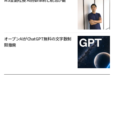
MS金副社長 AI防御体制と統治が鍵
オープンAIがChatGPT無料の文字数制
限撤廃