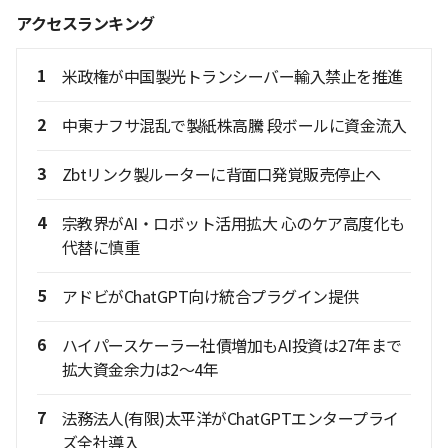
アクセスランキング
1
米政権が中国製光トランシーバー輸入禁止を推進
2
中東ナフサ混乱で製紙株高騰 段ボールに資金流入
3
Zbtリンク製ルーターに背面口発覚販売停止へ
4
宗教界がAI・ロボット活用拡大 心のケア高度化も
代替に慎重
5
アドビがChatGPT向け統合プラグイン提供
6
ハイパースケーラー社債増加もAI投資は27年まで
拡大資金余力は2〜4年
7
法務法人(有限)太平洋がChatGPTエンタープライ
ズ全社導入